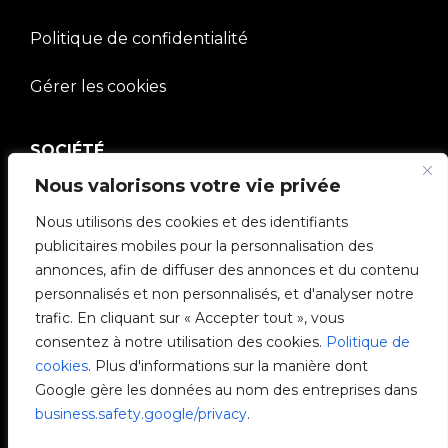
Politique de confidentialité
Gérer les cookies
SOCIÉTÉ
Nous valorisons votre vie privée
Communauté V2C
Nous utilisons des cookies et des identifiants
e-Chargers
publicitaires mobiles pour la personnalisation des
annonces, afin de diffuser des annonces et du contenu
V2C Cloud
personnalisés et non personnalisés, et d'analyser notre
trafic. En cliquant sur « Accepter tout », vous
V2C Payments
consentez à notre utilisation des cookies.
Politique de
cookies
. Plus d'informations sur la manière dont
Blog
Google gère les données au nom des entreprises dans
business.safety.google/privacy
.
V2C Affiliate Program