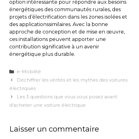
option intéressante pour répondre aux besoins
énergétiques des communautés rurales, des
projets d’électrification dans les zones isolées et
des applicationssimilaires. Avec la bonne
approche de conception et de mise en œuvre,
ces installations peuvent apporter une
contribution significative à un avenir
énergétique plus durable.
Catégories
e-Mobilité
Déchiffrer les vérités et les mythes des voitures
électriques
Les 3 questions que vous vous posez avant
d’acheter une voiture électrique
Laisser un commentaire