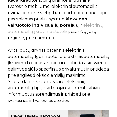
Kadangi automobilių pramonė juda link
tvaresnio mobilumo, elektriniai automobiliai
užima centrinę vietą. Transporto priemonės tipo
pasirinkimas priklausys nuo
kiekvieno
vairuotojo individualių poreikių
ir
elektrinių
automobilių įkrovimo stotelių
, esančių jūsų
regione, prieinamumo.
Ar tai būtų grynas baterinis elektrinis
automobilis, ilgos nuotoliu elektrinis automobilis,
įkrovimo hibridas ar tradicinis hibridas, kiekviena
galimybė siūlo specifinius privalumus ir prisideda
prie anglies dioksido emisijų mažinimo.
Suprasdami skirtumus tarp elektrinių
automobilių tipų, vartotojai gali priimti labiau
informuotus sprendimus ir prisidėti prie
švaresnės ir tvaresnės ateities.