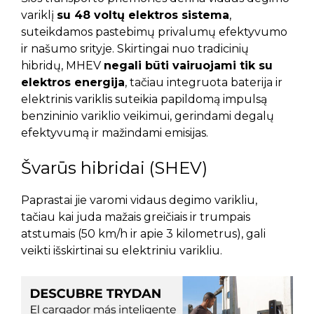
variklį
su 48 voltų elektros sistema
,
suteikdamos pastebimų privalumų efektyvumo
ir našumo srityje. Skirtingai nuo tradicinių
hibridų, MHEV
negali būti vairuojami tik su
elektros energija
, tačiau integruota baterija ir
elektrinis variklis suteikia papildomą impulsą
benzininio variklio veikimui, gerindami degalų
efektyvumą ir mažindami emisijas.
Švarūs hibridai (SHEV)
Paprastai jie varomi vidaus degimo varikliu,
tačiau kai juda mažais greičiais ir trumpais
atstumais (50 km/h ir apie 3 kilometrus), gali
veikti išskirtinai su elektriniu varikliu.