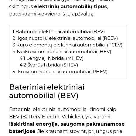
skirtingus
elektrinių automobilių tipus
,
pateikdami kiekvieno iš jų apžvalgą.
1
Bateriniai elektriniai automobiliai (BEV)
2
Ilgos nuotoliu elektriniai automobiliai (REEV)
3
Kuro elementų elektriniai automobiliai (FCEV)
4
Neįkrovimo hibridiniai automobiliai (HEV)
4.1
Lengvieji hibridai (MHEV)
4.2
Švarūs hibridai (SHEV)
5
Įkrovimo hibridiniai automobiliai (PHEV)
Bateriniai elektriniai
automobiliai (BEV)
Bateriniai elektriniai automobiliai, žinomi kaip
BEV (Battery Electric Vehicles), yra varomi
išskirtinai energija, saugoma pakraunamose
baterijose
. Jie kraunami stovint, prijungus prie