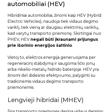
automobiliai (HEV)
Hibridiniai automobiliai, žinomi kaip HEV (Hybrid
Electric Vehicles), naudoja tiek vidaus degimo
variklį, tiek vieną ar daugiau elektrinių variklių,
kad varytų transporto priemonę. Skirtingai nuo
PHEV, HEV
negali būti įkraunami prijungus
prie išorinio energijos šaltinio
.
Vietoj to, elektros energija generuojama per
regeneracinį stabdymą ir saugoma ličio jonų
arba nikelio-metalų hidrido baterijoje. HEV yra
žinomi dėl didesnio efektyvumo, palyginti su
tradicinėmis vidaus degimo transporto
priemonėmis.
Lengvieji hibridai (MHEV)
Šios transporto priemonės derina vidaus degimo