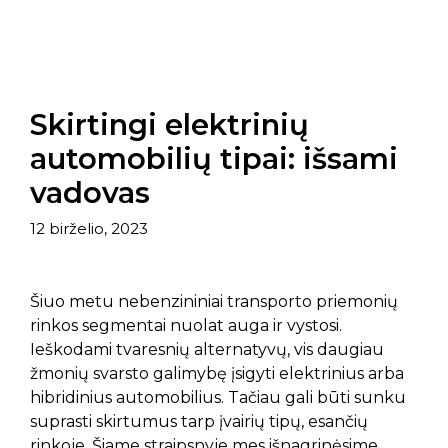
Skirtingi elektrinių
automobilių tipai: išsami
vadovas
12 birželio, 2023
Šiuo metu nebenzininiai transporto priemonių
rinkos segmentai nuolat auga ir vystosi.
Ieškodami tvaresnių alternatyvų, vis daugiau
žmonių svarsto galimybę įsigyti elektrinius arba
hibridinius automobilius. Tačiau gali būti sunku
suprasti skirtumus tarp įvairių tipų, esančių
rinkoje. Šiame straipsnyje mes išnagrinėsime