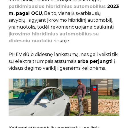
patikimiausius hibridinius automobilius
2023
m. pagal OCU
. Be to, viena iš svarbiausių
savybių, įsigyjant įkrovimo hibridinį automobilį,
yra nuotolis, todėl rekomenduojame patikrinti
įkrovimo hibridinius automobilius su
didesniu nuotoliu
rinkoje.
PHEV siūlo didesnę lankstumą, nes gali veikti tik
su elektra trumpais atstumais
arba perjungti
į
vidaus degimo variklį ilgesnėms kelionėms.