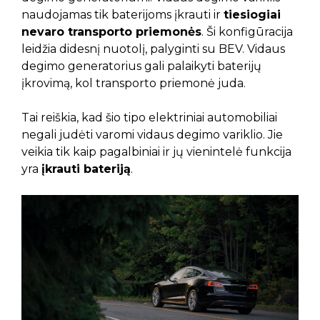
naudojamas tik baterijoms įkrauti ir
tiesiogiai
nevaro transporto priemonės
. Ši konfigūracija
leidžia didesnį nuotolį, palyginti su BEV. Vidaus
degimo generatorius gali palaikyti baterijų
įkrovimą, kol transporto priemonė juda.
Tai reiškia, kad šio tipo elektriniai automobiliai
negali judėti varomi vidaus degimo variklio. Jie
veikia tik kaip pagalbiniai ir jų vienintelė funkcija
yra
įkrauti bateriją
.