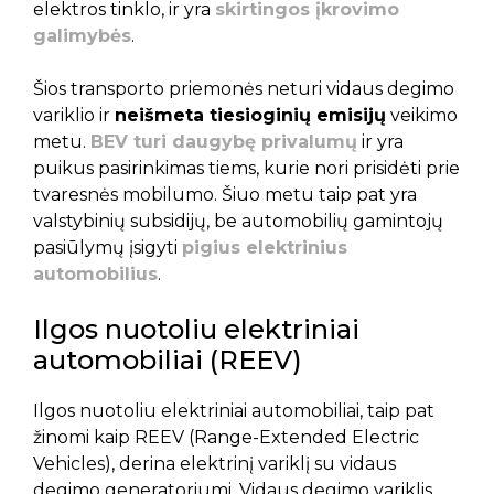
elektros tinklo, ir yra
skirtingos įkrovimo
galimybės
.
Šios transporto priemonės neturi vidaus degimo
variklio ir
neišmeta tiesioginių emisijų
veikimo
metu.
BEV turi daugybę privalumų
ir yra
puikus pasirinkimas tiems, kurie nori prisidėti prie
tvaresnės mobilumo. Šiuo metu taip pat yra
valstybinių subsidijų, be automobilių gamintojų
pasiūlymų įsigyti
pigius elektrinius
automobilius
.
Ilgos nuotoliu elektriniai
automobiliai (REEV)
Ilgos nuotoliu elektriniai automobiliai, taip pat
žinomi kaip REEV (Range-Extended Electric
Vehicles), derina elektrinį variklį su vidaus
degimo generatoriumi. Vidaus degimo variklis