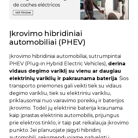
Įkrovimo hibridiniai
automobiliai (PHEV)
Įkrovimo hibridiniai automobiliai, sutrumpintai
PHEV (Plug-in Hybrid Electric Vehicles),
derina
vidaus degimo variklį su vienu ar daugiau
elektrinių variklių ir pakraunama baterija
. Šios
transporto priemonės gali veikti tiek su vidaus
degimo varikliu, tiek su elektriniu varikliu,
priklausomai nuo vairavimo poreikių ir baterijos
įkrovimo. Todėl jų elektrinė baterija kraunama
kaip įprastas elektrinis automobilis, prijungus
prie elektros tinklo, ir taip pat reikalauja įkrovimo
punkto.
Jei planuojate įsigyti hibridinį
automobilį, rekomenduojame pažvelgti į