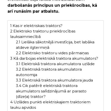
darbošanās principus un priekšrocības, kā
arī runāsim par atbalstu.
1
Kas ir elektriskais traktors?
2
Elektrisko traktoru priekšrocības
lauksaimniecībā
2.1
Lielāka sākotnējā investīcija, bet labāka
atdeve ilgtermiņā
2.2
Elektrisko traktoru vides pārmaiņas
3
Kā darbojas elektriskā traktora akumulators?
3.1
Elektriskā traktora akumulatora uzlāde
3.2
Elektriskā traktora akumulatora
autonomija
3.3
Elektriskā traktora akumulatora jauda
3.4
Cik patērē elektriskā traktora
akumulators salīdzinājumā ar parasto
(dīzeļa) traktor?
4
Uzlādes punkti elektriskajiem traktoriem
lauku apvidos