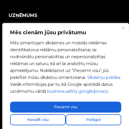
UZŅĒMUMS
V2C kopiena
Mēs cienām jūsu privātumu
Mēs izmantojam sīkdatnes un mobilās reklāmas
Strādā ar mums
identifikatorus reklāmu personalizēšanai, lai
nodrošinātu personalizētas un nepersonalizētas
e-Chargers
reklāmas un saturu, kā arī lai analizētu mūsu
apmeklējumu. Noklikšķinot uz "Pieņemt visu", jūs
V2C Power
piekrītat mūsu sīkdatņu izmantošanai.
Sīkdatņu politika
.
Vairāk informācijas par to, kā Google apstrādā datus
V2C Cloud
uzņēmumu vārdā
business.safety.google/privacy
.
Blogs
Pieņemt visu
Atrodi savu uzstādītāju
Noraidīt visu
Pielāgot
V2C © 2026 All rights reserved.