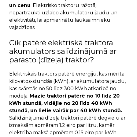
un cenu
. Elektrisko traktoru ražotāji
nepārtraukti uzlabo akumulatoru jaudu un
efektivitāti, lai apmierinātu lauksaimnieku
vajadzības.
Cik patērē elektriskā traktora
akumulators salīdzinājumā ar
parasto (dīzeļa) traktor?
Elektriskais traktors patērē enerģiju, kas mērīta
kilovatos-stundās (kWh), ar akumulatora jaudu,
kas svārstās no 50 līdz 300 kWh atkarībā no
modeļa.
Mazie traktori patērē no 10 līdz 20
kWh stundā, vidējie no 20 līdz 40 kWh
stundā, un lielie vairāk par 40 kWh stundā.
Salīdzinājumā dīzeļa traktori patērē degvielu ar
izmaksām apmēram 1.2 eiro par litru, kamēr
elektrība maksā apmēram 0.15 eiro par kWh.