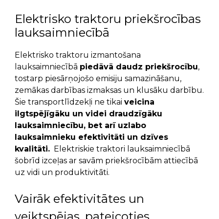
Elektrisko traktoru priekšrocības
lauksaimniecībā
Elektrisko traktoru izmantošana
lauksaimniecībā
piedāvā daudz priekšrocību
,
tostarp piesārņojošo emisiju samazināšanu,
zemākas darbības izmaksas un klusāku darbību.
Šie transportlīdzekļi ne tikai
veicina
ilgtspējīgāku un videi draudzīgāku
lauksaimniecību, bet arī uzlabo
lauksaimnieku efektivitāti un dzīves
kvalitāti.
Elektriskie traktori lauksaimniecībā
šobrīd izceļas ar savām priekšrocībām attiecībā
uz vidi un produktivitāti.
Vairāk efektivitātes un
veiktspējas, pateicoties