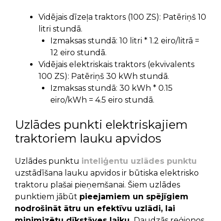
Vidējais dīzeļa traktors (100 ZS): Patēriņš 10
litri stundā.
Izmaksas stundā: 10 litri * 1.2 eiro/litrā =
12 eiro stundā.
Vidējais elektriskais traktors (ekvivalents
100 ZS): Patēriņš 30 kWh stundā.
Izmaksas stundā: 30 kWh * 0.15
eiro/kWh = 4.5 eiro stundā.
Uzlādes punkti elektriskajiem
traktoriem lauku apvidos
Uzlādes punktu
inteliģentu uzlādes punktu
uzstādīšana lauku apvidos ir būtiska elektrisko
traktoru plašai pieņemšanai. Šiem uzlādes
punktiem jābūt
pieejamiem un spējīgiem
nodrošināt ātru un efektīvu uzlādi, lai
minimizētu dīkstāves laiku.
Daudzās reģionos