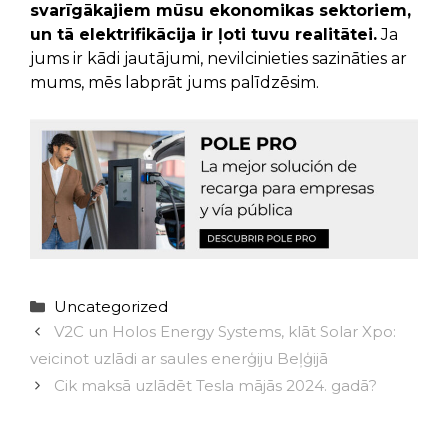
svarīgākajiem mūsu ekonomikas sektoriem,
un tā elektrifikācija ir ļoti tuvu realitātei.
Ja
jums ir kādi jautājumi, nevilcinieties sazināties ar
mums, mēs labprāt jums palīdzēsim.
Categories
Uncategorized
V2C un Holos Energy Systems, klāt Solar Xpo:
veicinot uzlādi ar saules enerģiju Beļģijā
Cik maksā uzlādēt Tesla mājās 2024. gadā?