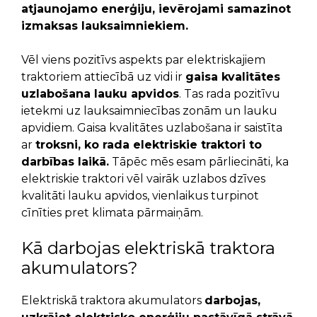
atjaunojamo enerģiju, ievērojami samazinot
izmaksas lauksaimniekiem.
Vēl viens pozitīvs aspekts par elektriskajiem
traktoriem attiecībā uz vidi ir
gaisa kvalitātes
uzlabošana lauku apvidos
. Tas rada pozitīvu
ietekmi uz lauksaimniecības zonām un lauku
apvidiem. Gaisa kvalitātes uzlabošana ir saistīta
ar
troksni, ko rada elektriskie traktori to
darbības laikā.
Tāpēc mēs esam pārliecināti, ka
elektriskie traktori vēl vairāk uzlabos dzīves
kvalitāti lauku apvidos, vienlaikus turpinot
cīnīties pret klimata pārmaiņām.
Kā darbojas elektriskā traktora
akumulators?
Elektriskā traktora akumulators
darbojas,