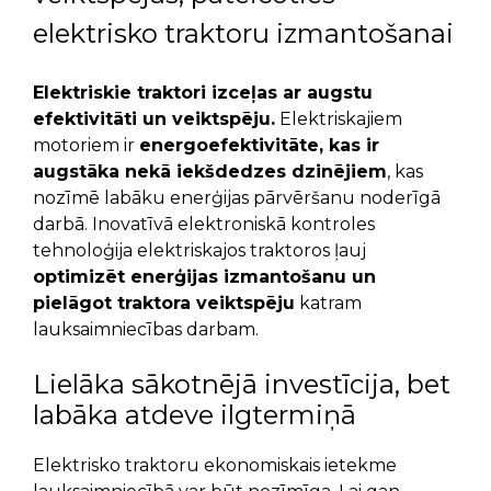
elektrisko traktoru izmantošanai
Elektriskie traktori izceļas ar augstu
efektivitāti un veiktspēju.
Elektriskajiem
motoriem ir
energoefektivitāte, kas ir
augstāka nekā iekšdedzes dzinējiem
, kas
nozīmē labāku enerģijas pārvēršanu noderīgā
darbā. Inovatīvā elektroniskā kontroles
tehnoloģija elektriskajos traktoros ļauj
optimizēt enerģijas izmantošanu un
pielāgot traktora veiktspēju
katram
lauksaimniecības darbam.
Lielāka sākotnējā investīcija, bet
labāka atdeve ilgtermiņā
Elektrisko traktoru ekonomiskais ietekme