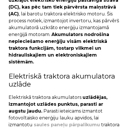
uzkrājot elektrisko enerģiju pastāvīgā strāvā
(DC), kas pēc tam tiek pārvērsta maiņstrāvā
(AC)
, lai barotu traktora elektrisko motoru. Šis
process notiek, izmantojot invertoru, kas pārvērš
akumulatorā uzkrāto enerģiju izmantojamā
enerģijā motoram.
Akumulators nodrošina
nepieciešamo enerģiju visām elektriskā
traktora funkcijām, tostarp vilkmei un
hidrauliskajiem un elektroniskajiem
sistēmām.
Elektriskā traktora akumulatora
uzlāde
Elektriskā traktora akumulators
uzlādējas,
izmantojot uzlādes punktus, parasti ar
augstu jaudu.
Parasti ieteicams izmantot
fotovoltaisko enerģiju lauku apvidos, lai
izmantotu
saules paneļu pārpalikumu
traktora