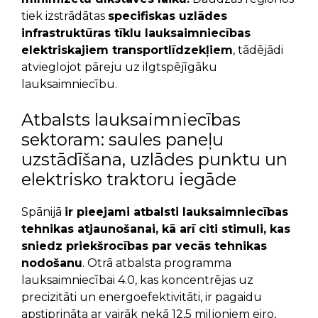
tiek izstrādātas
specifiskas uzlādes
infrastruktūras tīklu lauksaimniecības
elektriskajiem transportlīdzekļiem
, tādējādi
atvieglojot pāreju uz ilgtspējīgāku
lauksaimniecību.
Atbalsts
lauksaimniecības
sektoram:
saules paneļu
uzstādīšana, uzlādes punktu un
elektrisko traktoru iegāde
Spānijā
ir pieejami atbalsti lauksaimniecības
tehnikas atjaunošanai, kā arī citi stimuli, kas
sniedz priekšrocības par vecās tehnikas
nodošanu
. Otrā atbalsta programma
lauksaimniecībai 4.0, kas koncentrējas uz
precizitāti un energoefektivitāti, ir pagaidu
apstiprināta ar vairāk nekā 12,5 miljoniem eiro,