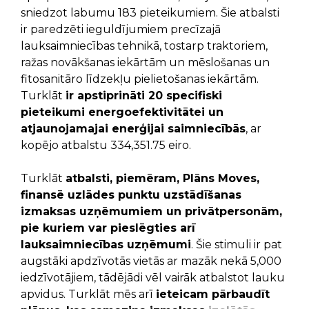
sniedzot labumu 183 pieteikumiem. Šie atbalsti
ir paredzēti ieguldījumiem precīzajā
lauksaimniecības tehnikā, tostarp traktoriem,
ražas novākšanas iekārtām un mēslošanas un
fitosanitāro līdzekļu pielietošanas iekārtām.
Turklāt
ir apstiprināti 20 specifiski
pieteikumi energoefektivitātei un
atjaunojamajai enerģijai saimniecībās
, ar
kopējo atbalstu 334,351.75 eiro.
Turklāt
atbalsti, piemēram, Plāns Moves,
finansē uzlādes punktu uzstādīšanas
izmaksas uzņēmumiem un privātpersonām,
pie kuriem var pieslēgties arī
lauksaimniecības uzņēmumi
. Šie stimuli ir pat
augstāki apdzīvotās vietās ar mazāk nekā 5,000
iedzīvotājiem, tādējādi vēl vairāk atbalstot lauku
apvidus. Turklāt mēs arī
ieteicam pārbaudīt