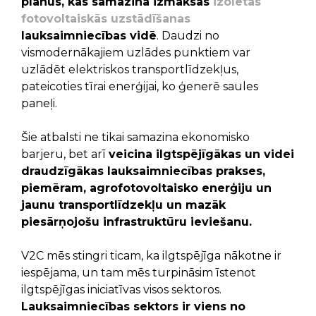
plānus, kas samazina izmaksas
izolētās
fotovoltaiskās uzstādīšanas
lauksaimniecības vidē
. Daudzi no
vismodernākajiem uzlādes punktiem var
uzlādēt elektriskos transportlīdzekļus,
pateicoties tīrai enerģijai, ko ģenerē saules
paneļi.
Šie atbalsti ne tikai samazina ekonomisko
barjeru, bet arī
veicina ilgtspējīgākas un videi
draudzīgākas lauksaimniecības prakses,
piemēram, agrofotovoltaisko enerģiju un
jaunu transportlīdzekļu un mazāk
piesārņojošu infrastruktūru ieviešanu.
V2C mēs stingri ticam, ka ilgtspējīga nākotne ir
iespējama, un tam mēs turpināsim īstenot
ilgtspējīgas iniciatīvas visos sektoros.
Lauksaimniecības sektors ir viens no