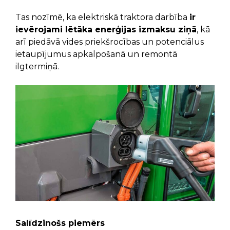
Tas nozīmē, ka elektriskā traktora darbība
ir
ievērojami lētāka enerģijas izmaksu ziņā
, kā
arī piedāvā vides priekšrocības un potenciālus
ietaupījumus apkalpošanā un remontā
ilgtermiņā.
Salīdzinošs piemērs