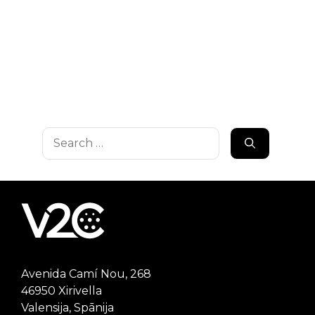
Search
for:
Avenida Camí Nou, 268
46950 Xirivella
Valensija, Spānija