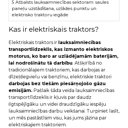
5
Atbalsts lauksaimniecības sektoram: saules
paneļu uzstādīšana, uzlādes punktu un
elektrisko traktoru iegāde
Kas ir elektriskais traktors?
Elektriskais traktors ir
lauksaimniecības
transportlīdzeklis, kas izmanto elektriskos
motorus, ko baro ar uzlādējamām baterijām,
lai nodrošinātu tā darbību
. Atšķirībā no
tradicionālajiem traktoriem, kas darbojas ar
dīzeļdegvielu vai benzīnu, elektriskie traktori
darbojas bez tiešām piesārņojošo gāzu
emisijām.
Pašlaik šāda veida lauksaimniecības
transportlīdzeklis ir kļuvis par daudz
ilgtspējīgāku un videi draudzīgāku iespēju
lauksaimniecības darbu veikšanai. Turpiniet lasīt,
un mēs pastāstīsim visu, kas jums jāzina par
elektriskajiem traktoriem.