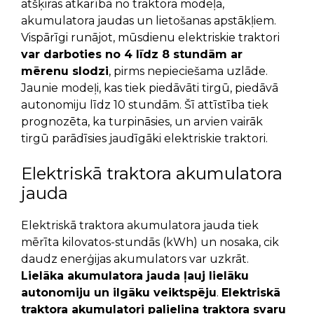
atšķiras atkarībā no traktora modeļa,
akumulatora jaudas un lietošanas apstākļiem.
Vispārīgi runājot, mūsdienu elektriskie traktori
var darboties no 4 līdz 8 stundām ar
mērenu slodzi
, pirms nepieciešama uzlāde.
Jaunie modeļi, kas tiek piedāvāti tirgū, piedāvā
autonomiju līdz 10 stundām. Šī attīstība tiek
prognozēta, ka turpināsies, un arvien vairāk
tirgū parādīsies jaudīgāki elektriskie traktori.
Elektriskā traktora akumulatora
jauda
Elektriskā traktora akumulatora jauda tiek
mērīta kilovatos-stundās (kWh) un nosaka, cik
daudz enerģijas akumulators var uzkrāt.
Lielāka akumulatora jauda ļauj lielāku
autonomiju un ilgāku veiktspēju
.
Elektriskā
traktora akumulatori palielina traktora svaru