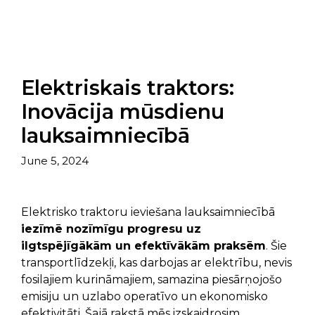
Elektriskais traktors:
Inovācija mūsdienu
lauksaimniecībā
June 5, 2024
Elektrisko traktoru ieviešana lauksaimniecībā
iezīmē nozīmīgu progresu uz
ilgtspējīgākām un efektīvākām praksēm
. Šie
transportlīdzekļi, kas darbojas ar elektrību, nevis
fosilajiem kurināmajiem, samazina piesārņojošo
emisiju un uzlabo operatīvo un ekonomisko
efektivitāti. Šajā rakstā mēs izskaidrosim