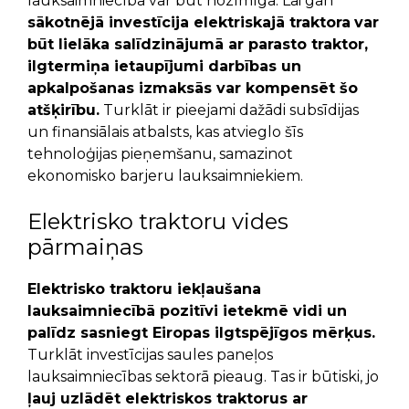
lauksaimniecībā var būt nozīmīga. Lai gan
sākotnējā investīcija elektriskajā traktora
var
būt lielāka salīdzinājumā ar parasto traktor,
ilgtermiņa ietaupījumi darbības un
apkalpošanas izmaksās var kompensēt šo
atšķirību.
Turklāt ir pieejami dažādi subsīdijas
un finansiālais atbalsts, kas atvieglo šīs
tehnoloģijas pieņemšanu, samazinot
ekonomisko barjeru lauksaimniekiem.
Elektrisko traktoru vides
pārmaiņas
Elektrisko traktoru iekļaušana
lauksaimniecībā pozitīvi ietekmē vidi un
palīdz sasniegt Eiropas ilgtspējīgos mērķus.
Turklāt investīcijas saules paneļos
lauksaimniecības sektorā pieaug. Tas ir būtiski, jo
ļauj uzlādēt elektriskos traktorus ar