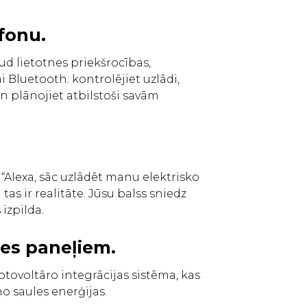
efonu.
ud lietotnes priekšrocības,
i Bluetooth: kontrolējiet uzlādi,
n plānojiet atbilstoši savām
 “Alexa, sāc uzlādēt manu elektrisko
tas ir realitāte. Jūsu balss sniedz
 izpilda.
les paneļiem.
fotovoltāro integrācijas sistēma, kas
no saules enerģijas.