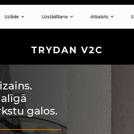
Uzlāde
Uzstādīšana
Atbalsts
S
TRYDAN V2C
izains.
alīgā
rkstu galos.