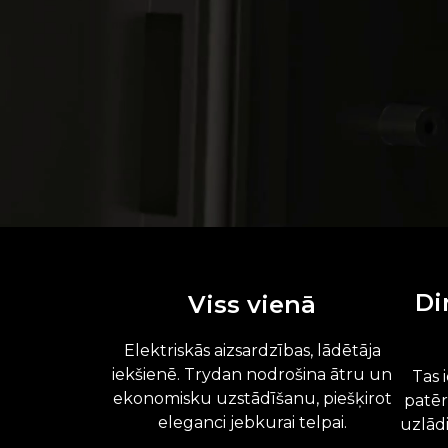
Di
Viss vienā
Elektriskās aizsardzības, lādētāja
iekšienē. Trydan nodrošina ātru un
Tas 
ekonomisku uzstādīšanu, piešķirot
patēr
eleganci jebkurai telpai.
uzlādi