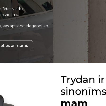
zlādes veidu:
šim zināms.
u, kas apvieno eleganci un
ieties ar mums
Trydan ir
sinonīm
mam