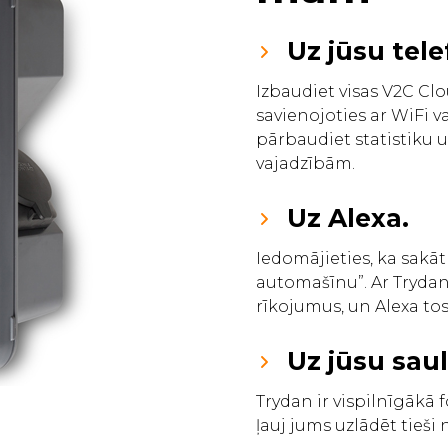
Uz jūsu tel
Izbaudiet visas V2C Clo
savienojoties ar WiFi va
pārbaudiet statistiku u
vajadzībām.
Uz Alexa.
Iedomājieties, ka sakāt
automašīnu”. Ar Trydan 
rīkojumus, un Alexa tos
Uz jūsu sau
Trydan ir vispilnīgākā 
ļauj jums uzlādēt tieši 