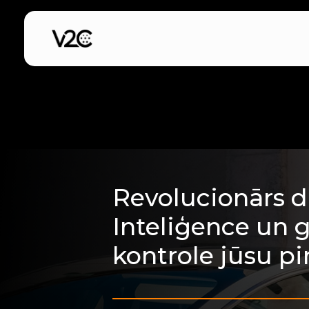
Skip
to
content
Revolucionārs d
Inteliģence un g
kontrole jūsu pi