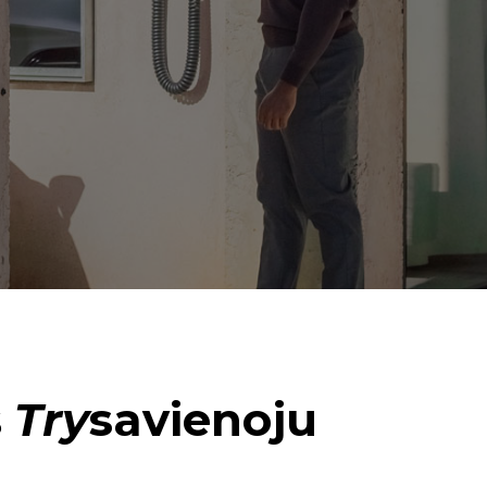
s
Try
savienoju