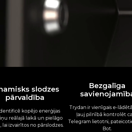
Bezgalīga
namisks slodzes
savienojamīb
pārvaldība
Trydan ir vienīgais e-lādētā
identificē kopējo enerģijas
ļauj pilnībā kontrolēt c
iņu reālajā laikā un pielāgo
Telegram lietotni, pateicot
, lai izvairītos no pārslodzes.
Bot.