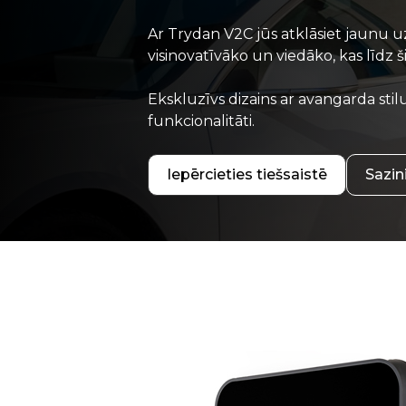
Ar Trydan V2C jūs atklāsiet jaunu u
visinovatīvāko un viedāko, kas līdz 
Ekskluzīvs dizains ar avangarda stil
funkcionalitāti.
Iepērcieties tiešsaistē
Sazin