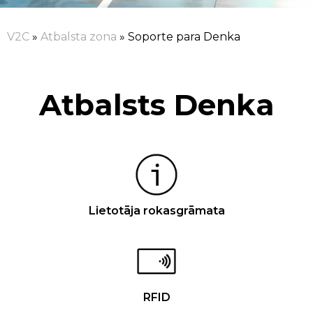
V2C
»
Atbalsta zona
»
Soporte para Denka
Atbalsts Denka
Lietotāja rokasgrāmata
RFID