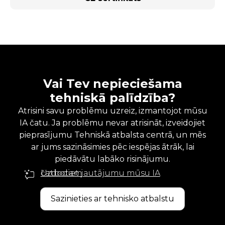
Vai Tev nepieciešama
tehniskā palīdzība?
Atrisini savu problēmu uzreiz, izmantojot mūsu
IA čatu. Ja problēmu nevar atrisināt, izveidojiet
pieprasījumu Tehniskā atbalsta centrā, un mēs
ar jums sazināsimies pēc iespējas ātrāk, lai
piedāvātu labāko risinājumu.
Uzdodiet jautājumu mūsu IA čatbotam
Sazinieties ar tehnisko atbalstu