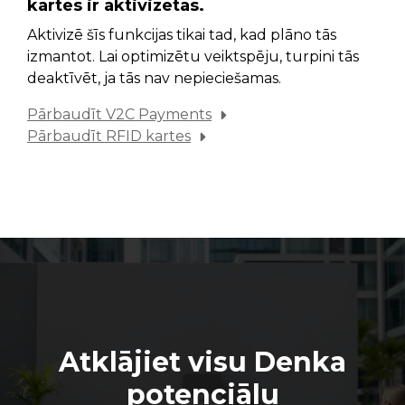
kartes ir aktivizētas.
Aktivizē šīs funkcijas tikai tad, kad plāno tās
izmantot. Lai optimizētu veiktspēju, turpini tās
deaktīvēt, ja tās nav nepieciešamas.
Pārbaudīt V2C Payments
Pārbaudīt RFID kartes
Atklājiet visu Denka
potenciālu