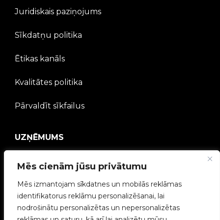
Juridiskais paziņojums
Sīkdatņu politika
Ētikas kanāls
Kvalitātes politika
Pārvaldīt sīkfailus
UZŅĒMUMS
V2C kopiena
Mēs cienām jūsu privātumu
Mēs izmantojam sīkdatnes un mobilās reklāmas
Strādā ar mums
identifikatorus reklāmu personalizēšanai, lai
nodrošinātu personalizētas un nepersonalizētas
e-Chargers
reklāmas un saturu, kā arī lai analizētu mūsu