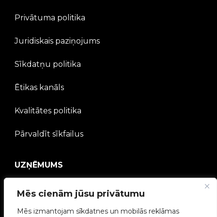
Privātuma politika
Juridiskais paziņojums
Sīkdatņu politika
Ētikas kanāls
Kvalitātes politika
Pārvaldīt sīkfailus
UZŅĒMUMS
V2C kopiena
Mēs cienām jūsu privātumu
Strādā ar mums
Mēs izmantojam sīkdatnes un mobilās reklāmas