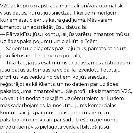
V2C apkopo un apstrādā manuāli un/vai automātiski
visus datus, kurus jūs sniedzat, tikai tiem mērķiem,
kuriem esat piekritis katrā gadījumā. Mēs varam
izmantot un apstrādāt jūsu datus, lai:
— Pārvaldītu jūsu kontu, lai jūs varētu izmantot mūsu
uzlādes pakalpojumu un piekļūt ierīcēm;
— Saņemtu pielāgotas paziņojumus, pamatojoties uz
jūsu lietošanu lietotnē un portālā;
— Tikai tad, ja jūs esat mums to atļāvis, mēs apstrādāsim
jūsu datus automātiskā veidā, lai izveidotu lietotāju
profilus, kas veidoti no datiem, ko jūs sniedzat
reģistrējoties kā Klients, un no datiem par uzlādes
pakalpojuma izmantošanu. Šie profili tiks izmantoti V2C,
un var tikt nodoti trešajām uzņēmumiem, ar kuriem
mēs sadarbojamies, lai nosūtītu jums komerciālas
komunikācijas par mūsu pašu produktiem un
pakalpojumiem, kā arī par šādu trešo uzņēmumu
produktiem, viss pielāgotā veidā atbilstoši jūsu