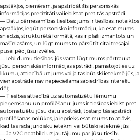
apstākļos, piemēram, ja apstrīdāt šīs personiskās
informācijas precizitāti vai iebilstat pret tās apstrādi.
— Datu pārnesamības tiesības: jums ir tiesības, noteiktos
apstākļos, iegūt personisko informāciju, ko esat mums
sniedzis, strukturētā formātā, kas ir plaši izmantots un
mašīnlasāms, un lūgt mums to pārsūtīt citai trešajai
pusei pēc jūsu izvēles.
— Iebildumu tiesības: jūs varat lūgt mums pārtraukt
jūsu personiskās informācijas apstrādi, pamatojoties uz
likumu, attiecībā uz jums vai ja tas būtiski ietekmē jūs, ja
vien apstrāde nav nepieciešama sabiedrības interešu
dēļ;
— Tiesības attiecībā uz automatizētu lēmumu
pieņemšanu un profilēšanu: jums ir tiesības iebilst pret
automatizētu jūsu datu apstrādi, tostarp tās apstrādi
profilēšanas nolūkos, ja iepriekš esat mums to atļāvis,
kad tas rada juridisku ietekmi vai būtiski ietekmē jūs;
— Ja V2C neatbild uz jautājumu par jūsu tiesību