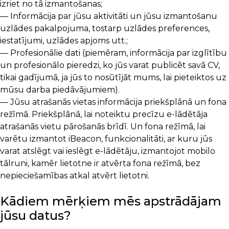
izriet no tā izmantošanas;
— Informācija par jūsu aktivitāti un jūsu izmantošanu
uzlādes pakalpojuma, tostarp uzlādes preferences,
iestatījumi, uzlādes apjoms utt.;
— Profesionālie dati (piemēram, informācija par izglītību
un profesionālo pieredzi, ko jūs varat publicēt savā CV,
tikai gadījumā, ja jūs to nosūtījāt mums, lai pieteiktos uz
mūsu darba piedāvājumiem).
— Jūsu atrašanās vietas informācija priekšplānā un fona
režīmā. Priekšplānā, lai noteiktu precīzu e-lādētāja
atrašanās vietu pārošanās brīdī. Un fona režīmā, lai
varētu izmantot iBeacon, funkcionalitāti, ar kuru jūs
varat atslēgt vai ieslēgt e-lādētāju, izmantojot mobilo
tālruni, kamēr lietotne ir atvērta fona režīmā, bez
nepieciešamības atkal atvērt lietotni.
Kādiem mērķiem mēs apstrādājam
jūsu datus?