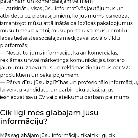
patēriņam un komerciālajām vēlmēm;
— Atrisinātu visas jūsu informatīvās jautājumus un
atbildētu uz pieprasījumiem, ko jūs mums iesniedzat,
izmantojot mūsu attālinātās palīdzības pakalpojumus,
mūsu tīmekļa vietni, mūsu portālu vai mūsu profilu
lapas tiešsaistes sociālajos medijos vai sociālo tīklu
platformās;
— Nosūtītu jums informāciju, kā arī komerciālas,
reklāmas un/vai mārketinga komunikācijas, tostarp
jaunumu izdevumus un reklāmas ziņojumus par V2C
produktiem un pakalpojumiem.
— Pārvaldītu jūsu izglītības un profesionālo informāciju,
lai veiktu kandidātu un darbinieku atlasi; ja jūs
iesniedzat savu CV vai pieteikumu darbam pie mums.
Cik ilgi mēs glabājam jūsu
informāciju?
Mēs saglabājam jūsu informāciju tikai tik ilgi, cik