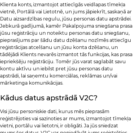
Klienta konts, izmantojot attiecīgās veidlapas tīmekļa
vietnē, Portālā vai Lietotnē, un jums jāpiekrīt, saskaņā ar
Datu aizsardzības regulu, jūsu personas datu apstrādei.
Jebkurā gadījumā, kamēr Pakalpojuma sniegšana prasa
jūsu reģistrāciju un noteiktu personas datu sniegšanu,
pieprasījums par šādu datu dzēšanu nozīmēs attiecīgu
reģistrācijas atcelšanu un jūsu konta dzēšanu, un
tādējādi Klients nevarēs izmantot tās funkcijas, kas prasa
iepriekšēju reģistrāciju. Tomēr jūs varat saglabāt savu
kontu aktīvu un iebilst pret jūsu personas datu
apstrādi, lai saņemtu komerciālas, reklāmas un/vai
mārketinga komunikācijas.
Kādus datus apstrādā V2C?
Visi jūsu personiskie dati, kurus mēs pieprasām
reģistrējoties vai sazinoties ar mums, izmantojot tīmekļa
vietni, portālu vai lietotni, ir obligāti. Ja jūs sniedzat
mums šos datus, V2C var nepiedāvāt jums reģistrēties