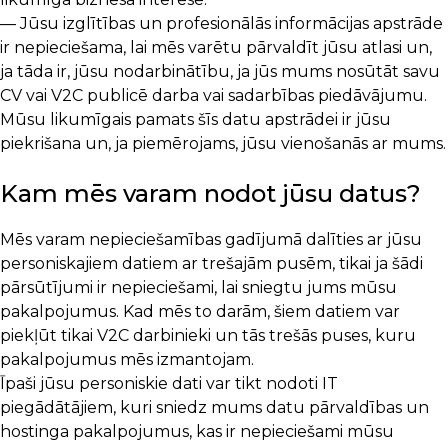
— Jūsu izglītības un profesionālās informācijas apstrāde
ir nepieciešama, lai mēs varētu pārvaldīt jūsu atlasi un,
ja tāda ir, jūsu nodarbinātību, ja jūs mums nosūtāt savu
CV vai V2C publicē darba vai sadarbības piedāvājumu.
Mūsu likumīgais pamats šīs datu apstrādei ir jūsu
piekrišana un, ja piemērojams, jūsu vienošanās ar mums.
Kam mēs varam nodot jūsu datus?
Mēs varam nepieciešamības gadījumā dalīties ar jūsu
personiskajiem datiem ar trešajām pusēm, tikai ja šādi
pārsūtījumi ir nepieciešami, lai sniegtu jums mūsu
pakalpojumus. Kad mēs to darām, šiem datiem var
piekļūt tikai V2C darbinieki un tās trešās puses, kuru
pakalpojumus mēs izmantojam.
Īpaši jūsu personiskie dati var tikt nodoti IT
piegādātājiem, kuri sniedz mums datu pārvaldības un
hostinga pakalpojumus, kas ir nepieciešami mūsu