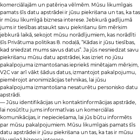
komerciālajām un patēriņa vēlmēm. Mūsu likumīgais
pamats šīs datu apstrādei ir jūsu piekrišana un tas, ka tas
ir mūsu likumīgā biznesa interese. Jebkurā gadījumā
jums ir tiesības atsaukt savu piekrišanu šim mērķim
jebkurā laikā, sekojot mūsu norādījumiem, kas norādīti
šīs Privātuma politikas 8. nodaļā, “Kādas ir jūsu tiesības,
kad sniedzat mums savus datus”. Ja jūs nesniedzat savu
piekrišanu mūsu datu apstrādei, kas izriet no jūsu
pakalpojuma izmantošanas iepriekš minētajam mērķim,
V2C var arī vākt šādus datus, izmantojot pakalpojumu,
piemērojot anonimizācijas tehnikas, lai jūsu
pakalpojuma izmantošana nesaturētu personisko datu
apstrādi.
— Jūsu identifikācijas un kontaktinformācijas apstrāde,
lai nosūtītu jums informatīvas un komerciālas
komunikācijas, ir nepieciešama, lai jūs būtu informēts
par mūsu pakalpojumiem. Mūsu likumīgais pamats šīs
datu apstrādei ir jūsu piekrišana un tas, ka tas ir mūsu
likumīgā biznesa interese.