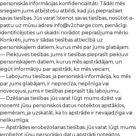
personiskās informācijas konfidencialitāti. Tādēļ mēs
sniegsim jums atbilstošu atbildi, kad jūs pieprasīsiet
savas tiesības. Jūs varat īstenot savas tiesības, nosūtot e-
pastu uz mūsu adresi
info@v2charge.com
, pienācīgi
identificējoties un skaidri norādot pieprasījuma mērķi.
Konkrēti, jums ir šādas tiesības attiecībā uz
personiskajiem datiem, kurus mēs par jums glabājam:
— Piekļuves tiesības: jums ir tiesības pieprasīt piekļuvi
personiskajiem datiem, kurus mēs apstrādājam, un
iegūt informāciju par apstrādi, ko mēs veicam;
— Labojumu tiesības: ja personiskā informācija, ko mēs
par jums glabājam, ir neprecīza, nepilnīga vai
novecojusi, jums ir tiesības pieprasīt tās labojumu.
— Dzēšanas tiesības: jūs varat lūgt mums dzēst vai
noņemt jūsu personiskos datus noteiktos apstākļos,
piemēram, ja uzskatāt, ka to apstrāde ir nevajadzīga vai
nelikumīga;
— Apstrādes ierobežošanas tiesības: jūs varat lūgt mums
ierobežot jūsu personisko datu apstrādi noteiktos