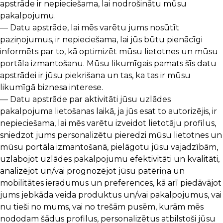
apstrāde ir nepieciešama, lai nodrošinātu mūsu
pakalpojumu.
— Datu apstrāde, lai mēs varētu jums nosūtīt
paziņojumus, ir nepieciešama, lai jūs būtu pienācīgi
informēts par to, kā optimizēt mūsu lietotnes un mūsu
portāla izmantošanu. Mūsu likumīgais pamats šīs datu
apstrādei ir jūsu piekrišana un tas, ka tas ir mūsu
likumīgā biznesa interese.
— Datu apstrāde par aktivitāti jūsu uzlādes
pakalpojuma lietošanas laikā, ja jūs esat to autorizējis, ir
nepieciešama, lai mēs varētu izveidot lietotāju profilus,
sniedzot jums personalizētu pieredzi mūsu lietotnes un
mūsu portāla izmantošanā, pielāgotu jūsu vajadzībām,
uzlabojot uzlādes pakalpojumu efektivitāti un kvalitāti,
analizējot un/vai prognozējot jūsu patēriņa un
mobilitātes ieradumus un preferences, kā arī piedāvājot
jums jebkāda veida produktus un/vai pakalpojumus, vai
nu tieši no mums, vai no trešām pusēm, kurām mēs
nododam šādus profilus, personalizētus atbilstoši jūsu