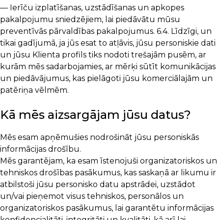
— Ierīču izplatīšanas, uzstādīšanas un apkopes
pakalpojumu sniedzējiem, lai piedāvātu mūsu
preventīvās pārvaldības pakalpojumus. 6.4. Līdzīgi, un
tikai gadījumā, ja jūs esat to atļāvis, jūsu personiskie dati
un jūsu Klienta profils tiks nodoti trešajām pusēm, ar
kurām mēs sadarbojamies, ar mērķi sūtīt komunikācijas
un piedāvājumus, kas pielāgoti jūsu komerciālajām un
patēriņa vēlmēm.
Kā mēs aizsargājam jūsu datus?
Mēs esam apņēmušies nodrošināt jūsu personiskās
informācijas drošību.
Mēs garantējam, ka esam īstenojuši organizatoriskos un
tehniskos drošības pasākumus, kas saskaņā ar likumu ir
atbilstoši jūsu personisko datu apstrādei, uzstādot
un/vai pieņemot visus tehniskos, personālos un
organizatoriskos pasākumus, lai garantētu informācijas
konfidencialitāti, integritāti un kvalitāti, kā arī lai