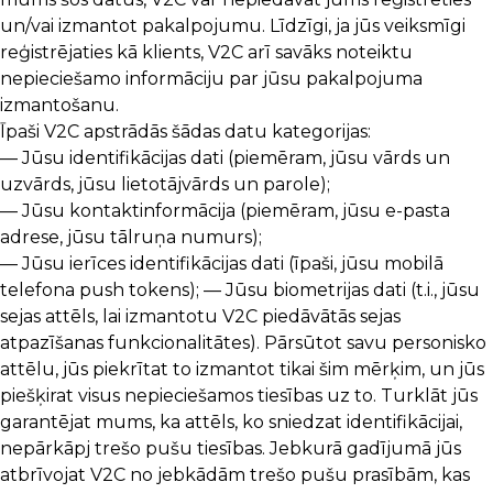
un/vai izmantot pakalpojumu. Līdzīgi, ja jūs veiksmīgi
reģistrējaties kā klients, V2C arī savāks noteiktu
nepieciešamo informāciju par jūsu pakalpojuma
izmantošanu.
Īpaši V2C apstrādās šādas datu kategorijas:
— Jūsu identifikācijas dati (piemēram, jūsu vārds un
uzvārds, jūsu lietotājvārds un parole);
— Jūsu kontaktinformācija (piemēram, jūsu e-pasta
adrese, jūsu tālruņa numurs);
— Jūsu ierīces identifikācijas dati (īpaši, jūsu mobilā
telefona push tokens); — Jūsu biometrijas dati (t.i., jūsu
sejas attēls, lai izmantotu V2C piedāvātās sejas
atpazīšanas funkcionalitātes). Pārsūtot savu personisko
attēlu, jūs piekrītat to izmantot tikai šim mērķim, un jūs
piešķirat visus nepieciešamos tiesības uz to. Turklāt jūs
garantējat mums, ka attēls, ko sniedzat identifikācijai,
nepārkāpj trešo pušu tiesības. Jebkurā gadījumā jūs
atbrīvojat V2C no jebkādām trešo pušu prasībām, kas