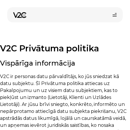
Skip
to
content
V2C Privātuma politika
Vispārīga informācija
V2C ir personas datu pārvaldītājs, ko jūs sniedzat kā
Pirkt tiešsaistē
datu subjektu. Šī Privātuma politika attiecas uz
Pakalpojumu un uz visiem datu subjektiem, kas to
piekļūst un izmanto (Lietotāji, Klienti un Uzlādes
Lietotāji). Ar jūsu brīvi sniegto, konkrēto, informēto un
nepārprotamo attiecīgā datu subjekta piekrišanu, V2C
apstrādās datus likumīgā, lojālā un caurskatāmā veidā,
un apņemas ievērot juridiskās saistības, ko nosaka