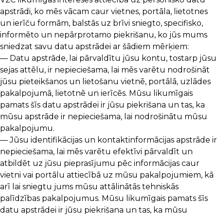
apstrādi, ko mēs vācam caur vietnes, portāla, lietotnes
un ierīču formām, balstās uz brīvi sniegto, specifisko,
informēto un nepārprotamo piekrišanu, ko jūs mums
sniedzat savu datu apstrādei ar šādiem mērķiem:
— Datu apstrāde, lai pārvaldītu jūsu kontu, tostarp jūsu
sejas attēlu, ir nepieciešama, lai mēs varētu nodrošināt
jūsu pieteikšanos un lietošanu vietnē, portālā, uzlādes
pakalpojumā, lietotnē un ierīcēs. Mūsu likumīgais
pamats šīs datu apstrādei ir jūsu piekrišana un tas, ka
mūsu apstrāde ir nepieciešama, lai nodrošinātu mūsu
pakalpojumu.
— Jūsu identifikācijas un kontaktinformācijas apstrāde ir
nepieciešama, lai mēs varētu efektīvi pārvaldīt un
atbildēt uz jūsu pieprasījumu pēc informācijas caur
vietni vai portālu attiecībā uz mūsu pakalpojumiem, kā
arī lai sniegtu jums mūsu attālinātās tehniskās
palīdzības pakalpojumus. Mūsu likumīgais pamats šīs
datu apstrādei ir jūsu piekrišana un tas, ka mūsu