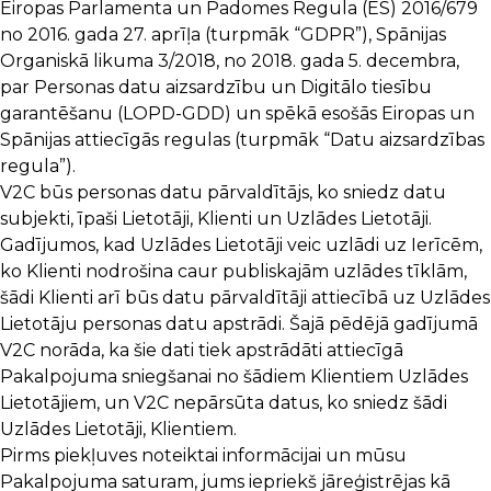
Eiropas Parlamenta un Padomes Regula (ES) 2016/679
no 2016. gada 27. aprīļa (turpmāk “GDPR”), Spānijas
Organiskā likuma 3/2018, no 2018. gada 5. decembra,
par Personas datu aizsardzību un Digitālo tiesību
garantēšanu (LOPD-GDD) un spēkā esošās Eiropas un
Spānijas attiecīgās regulas (turpmāk “Datu aizsardzības
regula”).
V2C būs personas datu pārvaldītājs, ko sniedz datu
subjekti, īpaši Lietotāji, Klienti un Uzlādes Lietotāji.
Gadījumos, kad Uzlādes Lietotāji veic uzlādi uz Ierīcēm,
ko Klienti nodrošina caur publiskajām uzlādes tīklām,
šādi Klienti arī būs datu pārvaldītāji attiecībā uz Uzlādes
Lietotāju personas datu apstrādi. Šajā pēdējā gadījumā
V2C norāda, ka šie dati tiek apstrādāti attiecīgā
Pakalpojuma sniegšanai no šādiem Klientiem Uzlādes
Lietotājiem, un V2C nepārsūta datus, ko sniedz šādi
Uzlādes Lietotāji, Klientiem.
Pirms piekļuves noteiktai informācijai un mūsu
Pakalpojuma saturam, jums iepriekš jāreģistrējas kā