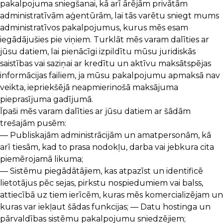
pakalpojuma sniegšanai, kā arī ārējām privātām
administratīvām aģentūrām, lai tās varētu sniegt mums
administratīvos pakalpojumus, kurus mēs esam
iegādājušies pie viņiem. Turklāt mēs varam dalīties ar
jūsu datiem, lai pienācīgi izpildītu mūsu juridiskās
saistības vai saziņai ar kredītu un aktīvu maksātspējas
informācijas failiem, ja mūsu pakalpojumu apmaksā nav
veikta, iepriekšējā neapmierinošā maksājuma
pieprasījuma gadījumā.
Īpaši mēs varam dalīties ar jūsu datiem ar šādām
trešajām pusēm:
— Publiskajām administrācijām un amatpersonām, kā
arī tiesām, kad to prasa nodokļu, darba vai jebkura cita
piemērojamā likuma;
— Sistēmu piegādātājiem, kas atpazīst un identificē
lietotājus pēc sejas, pirkstu nospiedumiem vai balss,
attiecībā uz tiem ierīcēm, kuras mēs komercializējam un
kuras var iekļaut šādas funkcijas; — Datu hostinga un
pārvaldības sistēmu pakalpojumu sniedzējiem;