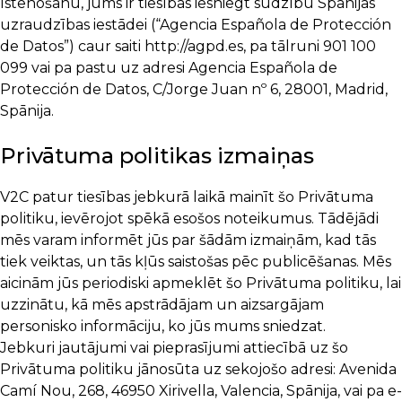
īstenošanu, jums ir tiesības iesniegt sūdzību Spānijas
uzraudzības iestādei (“Agencia Española de Protección
de Datos”) caur saiti http://agpd.es, pa tālruni 901 100
099 vai pa pastu uz adresi Agencia Española de
Protección de Datos, C/Jorge Juan nº 6, 28001, Madrid,
Spānija.
Privātuma politikas izmaiņas
V2C patur tiesības jebkurā laikā mainīt šo Privātuma
politiku, ievērojot spēkā esošos noteikumus. Tādējādi
mēs varam informēt jūs par šādām izmaiņām, kad tās
tiek veiktas, un tās kļūs saistošas pēc publicēšanas. Mēs
aicinām jūs periodiski apmeklēt šo Privātuma politiku, lai
uzzinātu, kā mēs apstrādājam un aizsargājam
personisko informāciju, ko jūs mums sniedzat.
Jebkuri jautājumi vai pieprasījumi attiecībā uz šo
Privātuma politiku jānosūta uz sekojošo adresi: Avenida
Camí Nou, 268, 46950 Xirivella, Valencia, Spānija, vai pa e-