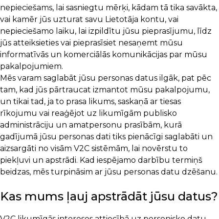
nepieciešams, lai sasniegtu mērķi, kādam tā tika savākta,
vai kamēr jūs uzturat savu Lietotāja kontu, vai
nepieciešamo laiku, lai izpildītu jūsu pieprasījumu, līdz
jūs atteiksieties vai pieprasīsiet nesaņemt mūsu
informatīvās un komerciālās komunikācijas par mūsu
pakalpojumiem.
Mēs varam saglabāt jūsu personas datus ilgāk, pat pēc
tam, kad jūs pārtraucat izmantot mūsu pakalpojumu,
un tikai tad, ja to prasa likums, saskaņā ar tiesas
rīkojumu vai reaģējot uz likumīgām publisko
administrāciju un amatpersonu prasībām, kurā
gadījumā jūsu personas dati tiks pienācīgi saglabāti un
aizsargāti no visām V2C sistēmām, lai novērstu to
piekļuvi un apstrādi. Kad iespējamo darbību termiņš
beidzas, mēs turpināsim ar jūsu personas datu dzēšanu.
Kas mums ļauj apstrādāt jūsu datus?
V2C likumīgās intereses attiecībā uz personisko datu