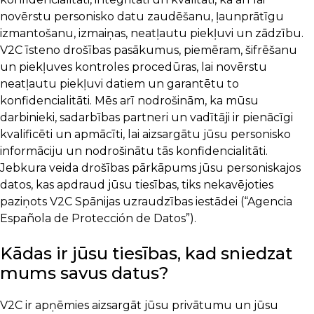
novērstu personisko datu zaudēšanu, ļaunprātīgu
izmantošanu, izmaiņas, neatļautu piekļuvi un zādzību.
V2C īsteno drošības pasākumus, piemēram, šifrēšanu
un piekļuves kontroles procedūras, lai novērstu
neatļautu piekļuvi datiem un garantētu to
konfidencialitāti. Mēs arī nodrošinām, ka mūsu
darbinieki, sadarbības partneri un vadītāji ir pienācīgi
kvalificēti un apmācīti, lai aizsargātu jūsu personisko
informāciju un nodrošinātu tās konfidencialitāti.
Jebkura veida drošības pārkāpums jūsu personiskajos
datos, kas apdraud jūsu tiesības, tiks nekavējoties
paziņots V2C Spānijas uzraudzības iestādei (“Agencia
Española de Protección de Datos”).
Kādas ir jūsu tiesības, kad sniedzat
mums savus datus?
V2C ir apņēmies aizsargāt jūsu privātumu un jūsu