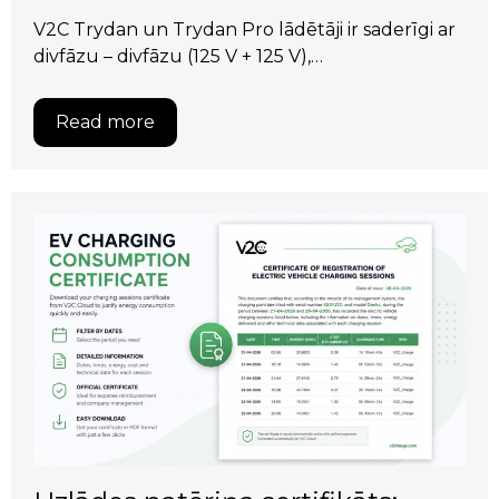
V2C Trydan un Trydan Pro lādētāji ir saderīgi ar
divfāzu – divfāzu (125 V + 125 V),…
Read more