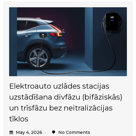
Elektroauto uzlādes stacijas
uzstādīšana divfāzu (bifāziskās)
un trīsfāzu bez neitralizācijas
tīklos
May 4, 2026
No Comments