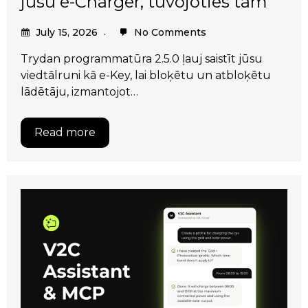
jūsu e-Charger, tuvojoties tam
July 15, 2026
No Comments
Trydan programmatūra 2.5.0 ļauj saistīt jūsu
viedtālruni kā e-Key, lai bloķētu un atbloķētu
lādētāju, izmantojot…
Read more