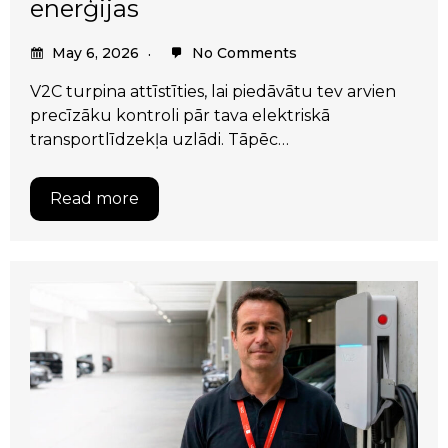
enerģijas
May 6, 2026
No Comments
V2C turpina attīstīties, lai piedāvātu tev arvien
precīzāku kontroli pār tava elektriskā
transportlīdzekļa uzlādi. Tāpēc…
Read more