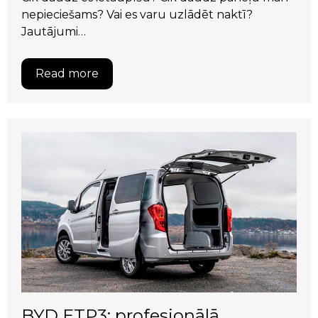
nepieciešams? Vai es varu uzlādēt naktī?
Jautājumi…
Read more
BYD ETP3: profesionālā