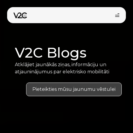
Skip
to
content
V2C Blogs
Atklājiet jaunākās ziņas, informāciju un
atjauninājumus par elektrisko mobilitāti
Pirkt tiešsaistē
Pieteikties mūsu jaunumu vēstulei