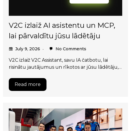
V2C izlaiž AI asistentu un MCP,
lai pārvaldītu jūsu lādētāju
July 9, 2026
No Comments
V2C izlaiž V2C Assistant, savu IA čatbotu, lai
risinātu jautājumus un rīkotos ar jūsu lādētāju,…
Read more