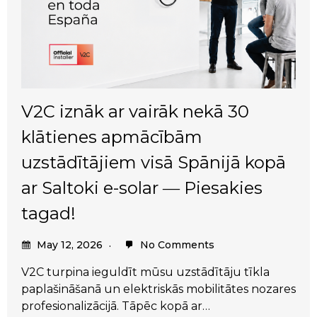
V2C iznāk ar vairāk nekā 30
klātienes apmācībām
uzstādītājiem visā Spānijā kopā
ar Saltoki e-solar ― Piesakies
tagad!
May 12, 2026
No Comments
V2C turpina ieguldīt mūsu uzstādītāju tīkla
paplašināšanā un elektriskās mobilitātes nozares
profesionalizācijā. Tāpēc kopā ar…