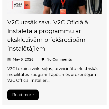
V2C uzsāk savu V2C Oficiālā
Instalētāja programmu ar
ekskluzīvām priekšrocībām
instalētājiem
May 5, 2026
No Comments
V2C turpina veikt soļus, lai veicinātu elektriskās
mobilitātes izaugsmi. Tāpēc mēs prezentējam
V2C Official Installer,…
Read more