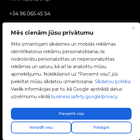
+34 96 065 45 54
info@v2charge.com
Mēs cienām jūsu privātumu
Mēs izmantojam sīkdatnes un mobilās reklāmas
JURIDISKIE NOTEIKUMI
identifikatorus reklāmu personalizēšanai, lai
nodrošinātu personalizētas un nepersonalizētas
Privātuma politika
reklāmas un saturu, kā arī lai analizētu mūsu
apmeklējumu. Noklikšķinot uz "Pieņemt visu", jūs
Juridiskais paziņojums
piekrītat mūsu sīkdatņu izmantošanai.
Sīkdatņu politika
.
Vairāk informācijas par to, kā Google apstrādā datus
Sīkdatņu politika
uzņēmumu vārdā
business.safety.google/privacy
.
Ētikas kanāls
Pieņemt visu
Atrodi savu uzstādītāju
Kvalitātes politika
Noraidīt visu
Pielāgot
Pārvaldīt sīkfailus