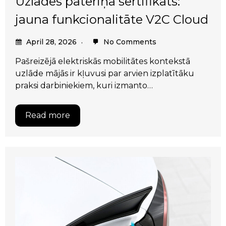
Uzlādes patēriņa sertifikāts:
jauna funkcionalitāte V2C Cloud
April 28, 2026
No Comments
Pašreizējā elektriskās mobilitātes kontekstā
uzlāde mājās ir kļuvusi par arvien izplatītāku
praksi darbiniekiem, kuri izmanto…
Read more