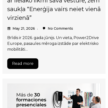
ar lielāko likmi savā vēsturē, zem
saukļa “Enerģija vairs neiet vienā
virzienā”
May 21, 2026
No Comments
Brīdis ir 2026. gada jūnijs. Un vieta, Power2Drive
Europe, pasaules mēroga izstāde par elektrisko
mobilitāti…
Read more