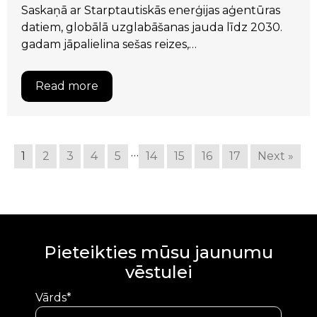
Saskaņā ar Starptautiskās enerģijas aģentūras
datiem, globālā uzglabāšanas jauda līdz 2030.
gadam jāpalielina sešas reizes,…
Read more
…
1
2
3
4
5
14
15
16
17
Next »
Pieteikties mūsu jaunumu
vēstulei
Vārds*