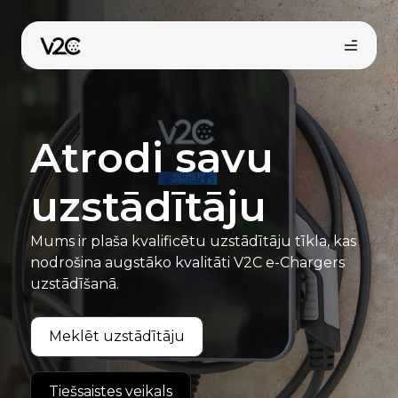
Skip
to
content
Atrodi savu
uzstādītāju
Mums ir plaša kvalificētu uzstādītāju tīkla, kas
nodrošina augstāko kvalitāti V2C e-Chargers
uzstādīšanā.
Meklēt uzstādītāju
Tiešsaistes veikals