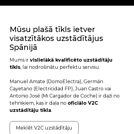
Mūsu plašā tīkls ietver
visatzītākos uzstādītājus
Spānijā
Mums ir
vislielākā kvalificēto uzstādītāju
tīkls
, lai nodrošinātu perfektu servisu.
Manuel Amate (DomoElectra), Germán
Cayetano (Electricidad FP), Juan Castro vai
Antonio José (Mi Cargador de Coche) ir daži no
tehniķiem, kas ir daļa no
oficiālo V2C
uzstādītāju tīkla
.
Meklēt V2C uzstādītāju