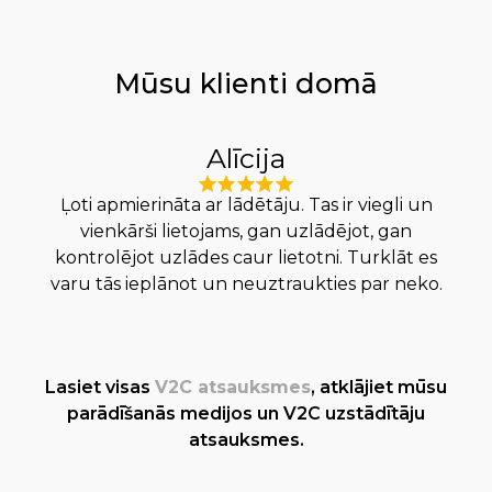
Mūsu klienti domā
Alīcija
Ļoti apmierināta ar lādētāju. Tas ir viegli un
vienkārši lietojams, gan uzlādējot, gan
lā
kontrolējot uzlādes caur lietotni. Turklāt es
raž
varu tās ieplānot un neuztraukties par neko.
Lasiet visas
V2C atsauksmes
, atklājiet mūsu
parādīšanās medijos un V2C uzstādītāju
atsauksmes.