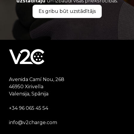
uzstādītāju
un izbaudi visas priekšrocības.
Es gribu būt uzstādītājs
Avenida Camí Nou, 268
46950 Xirivella
Valensija, Spānija
+34 96 065 45 54
info@v2charge.com