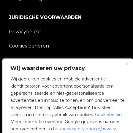
JURIDISCHE VOORWAARDEN
Privacybeleid
Cookies beheren
BEDRIJF
Wij waarderen uw privacy
Wij gebruiken cookies en mobiele advertentie-
V2C Gemeenschap
identificatoren voor advertentiepersonalisatie, om
gepersonaliseerde en niet-gepersonaliseerde
e-Chargers
advertenties en inhoud te tonen, en om ons verkeer te
analyseren. Door op "Alles Accepteren" te klikken,
V2C Cloud
stemt u in met ons gebruik van cookies.
Cookiebeleid
.
Meer informatie over hoe Google gegevens namens
V2C Payments
bedrijven beheert in
business.safety.google/privacy
.