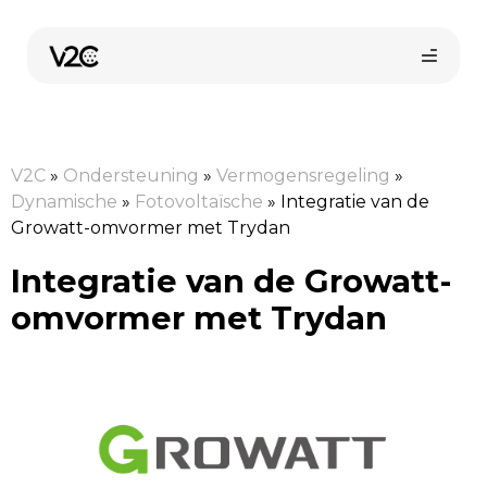
Ga
naar
de
inhoud
V2C
»
Ondersteuning
»
Vermogensregeling
»
Dynamische
»
Fotovoltaïsche
»
Integratie van de
Growatt-omvormer met Trydan
Integratie van de Growatt-
omvormer met Trydan