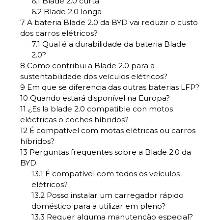
6.1
Blade 2.0 curta
6.2
Blade 2.0 longa
7
A bateria Blade 2.0 da BYD vai reduzir o custo
dos carros elétricos?
7.1
Qual é a durabilidade da bateria Blade
2.0?
8
Como contribui a Blade 2.0 para a
sustentabilidade dos veículos elétricos?
9
Em que se diferencia das outras baterias LFP?
10
Quando estará disponível na Europa?
11
¿Es la blade 2.0 compatible con motos
eléctricas o coches híbridos?
12
É compatível com motas elétricas ou carros
híbridos?
13
Perguntas frequentes sobre a Blade 2.0 da
BYD
13.1
É compatível com todos os veículos
elétricos?
13.2
Posso instalar um carregador rápido
doméstico para a utilizar em pleno?
13.3
Requer alguma manutenção especial?