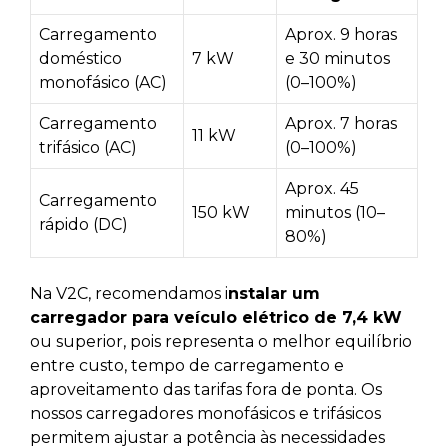
Carregamento
Aprox. 9 horas
doméstico
7 kW
e 30 minutos
monofásico (AC)
(0–100%)
Carregamento
Aprox. 7 horas
11 kW
trifásico (AC)
(0–100%)
Aprox. 45
Carregamento
150 kW
minutos (10–
rápido (DC)
80%)
Na V2C, recomendamos i
nstalar um
carregador para veículo elétrico de 7,4 kW
ou superior, pois representa o melhor equilíbrio
entre custo, tempo de carregamento e
aproveitamento das tarifas fora de ponta. Os
nossos carregadores monofásicos e trifásicos
permitem ajustar a potência às necessidades