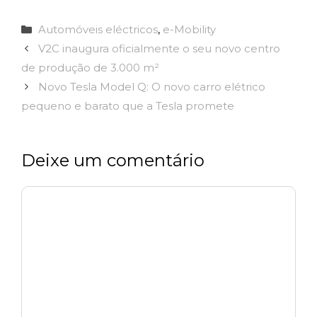
Categorias
Automóveis eléctricos
,
e-Mobility
V2C inaugura oficialmente o seu novo centro
de produção de 3.000 m²
Novo Tesla Model Q: O novo carro elétrico
pequeno e barato que a Tesla promete
Deixe um comentário
Comentário
Nome
Email
Site