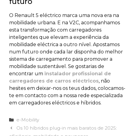
futuro
O Renault 5 eléctrico marca uma nova era na
mobilidade urbana. E na V2C, acompanhamos
esta transformação com carregadores
inteligentes que elevam a experiência da
mobilidade eléctrica a outro nível. Apostamos
num futuro onde cada lar disponha do melhor
sistema de carregamento para promover a
mobilidade sustentável. Se gostarias de
encontrar um
instalador profissional de
carregadores de carros eléctricos
, não
hesites em deixar-nos os teus dados, colocamos-
te em contacto com a nossa rede especializada
em carregadores eléctricos e híbridos.
Categorias
e-Mobility
Os 10 híbridos plug-in mais baratos de 2025: