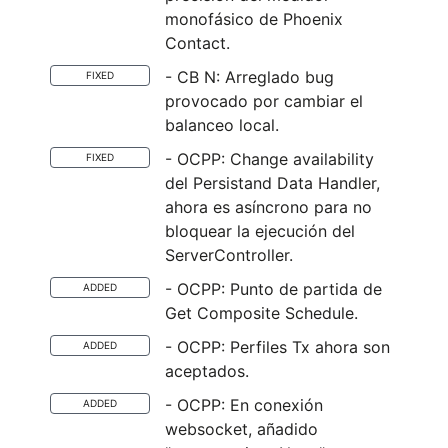
monofásico de Phoenix
Contact.
- CB N: Arreglado bug
FIXED
provocado por cambiar el
balanceo local.
- OCPP: Change availability
FIXED
del Persistand Data Handler,
ahora es asíncrono para no
bloquear la ejecución del
ServerController.
- OCPP: Punto de partida de
ADDED
Get Composite Schedule.
- OCPP: Perfiles Tx ahora son
ADDED
aceptados.
- OCPP: En conexión
ADDED
websocket, añadido