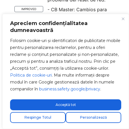
- CB Master: Cambios para
IMPROVED
obtener datos de pantalla en
Apreciem confidențialitatea
una llamada.
dumneavoastră
- CB Master: Cambios por la
IMPROVED
forma en la que se envian
Folosim cookie-uri și identificatori de publicitate mobile
datos del medidor.
pentru personalizarea reclamelor, pentru a oferi
reclame și conținut personalizate și non-personalizate,
- CB Master: Mejoras punto de
IMPROVED
precum și pentru a analiza traficul nostru. Prin clic pe
acceso.
„Acceptă tot”, consimțiți la utilizarea cookie-urilor.
- CB Master: Mejoras por
IMPROVED
Politica de cookie-uri
. Mai multe informații despre
cambios de comunicación
modul în care Google gestionează datele în numele
entre módulos.
companiilor în
business.safety.google/privacy
.
- CB N: Los singleton creados
IMPROVED
ahora son seguros ante hilos
Acceptă tot
distintos.
Respinge Totul
Personalizează
- CB N: Server Controller se
IMPROVED
ejecuta antes ya que su