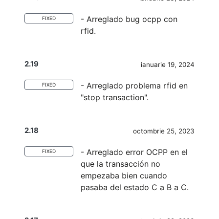
- Arreglado bug ocpp con
FIXED
rfid.
2.19
ianuarie 19, 2024
- Arreglado problema rfid en
FIXED
"stop transaction".
2.18
octombrie 25, 2023
- Arreglado error OCPP en el
FIXED
que la transacción no
empezaba bien cuando
pasaba del estado C a B a C.