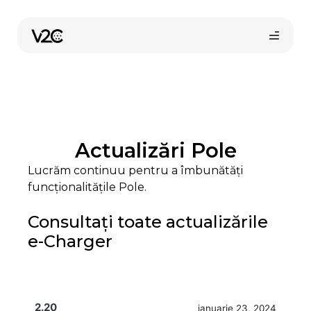
Sari
la
conținut
Actualizări Pole
Lucrăm continuu pentru a îmbunătăți
funcționalitățile Pole.
Cumpără online
Consultați toate actualizările
e-Charger
2.20
ianuarie 23, 2024