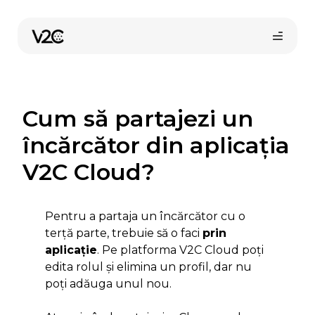
Sari
la
conținut
Cum să partajezi un
încărcător din aplicația
V2C Cloud?
Cumpără online
Pentru a partaja un încărcător cu o
terță parte, trebuie să o faci
prin
aplicație
. Pe platforma V2C Cloud poți
edita rolul și elimina un profil, dar nu
poți adăuga unul nou.