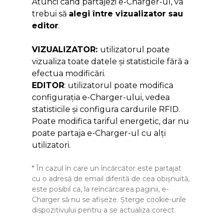
Atunci când partajezi e-Charger-ul, va
trebui să
alegi între vizualizator sau
editor
.
VIZUALIZATOR:
utilizatorul poate
vizualiza toate datele și statisticile fără a
efectua modificări.
EDITOR
: utilizatorul poate modifica
configurația e-Charger-ului, vedea
statisticile și configura cardurile RFID.
Poate modifica tariful energetic, dar nu
poate partaja e-Charger-ul cu alți
utilizatori.
* În cazul în care un încărcător este partajat
cu o adresă de email diferită de cea obișnuită,
este posibil ca, la reîncărcarea paginii, e-
Charger să nu se afișeze. Șterge cookie-urile
dispozitivului pentru a se actualiza corect.