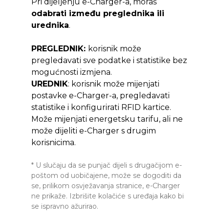
Pri dijeljenju e-Charger-a, moraš
odabrati između preglednika ili
urednika
.
PREGLEDNIK:
korisnik može
pregledavati sve podatke i statistike bez
mogućnosti izmjena.
UREDNIK
: korisnik može mijenjati
postavke e-Charger-a, pregledavati
statistike i konfigurirati RFID kartice.
Može mijenjati energetsku tarifu, ali ne
može dijeliti e-Charger s drugim
korisnicima.
* U slučaju da se punjač dijeli s drugačijom e-
poštom od uobičajene, može se dogoditi da
se, prilikom osvježavanja stranice, e-Charger
ne prikaže. Izbrišite kolačiće s uređaja kako bi
se ispravno ažurirao.