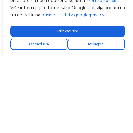
pristajete na našu upotrebu kolačića.
Politika kolačića
.
Više informacija o tome kako Google upravlja podacima
u ime tvrtki na
business.safety.google/privacy
.
Prihvati sve
Odbaci sve
Prilagodi