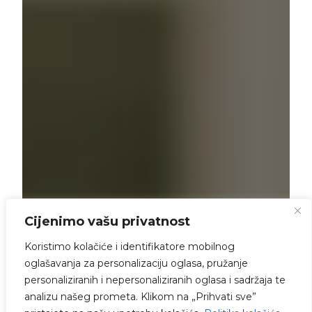
Cijenimo vašu privatnost
Koristimo kolačiće i identifikatore mobilnog
oglašavanja za personalizaciju oglasa, pružanje
personaliziranih i nepersonaliziranih oglasa i sadržaja te
analizu našeg prometa. Klikom na „Prihvati sve”