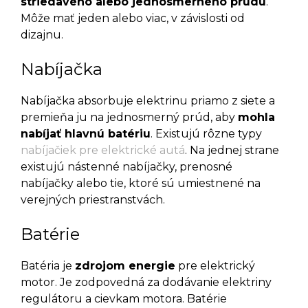
striedavého alebo jednosmerného prúdu
.
Môže mať jeden alebo viac, v závislosti od
dizajnu.
Nabíjačka
Nabíjačka absorbuje elektrinu priamo z siete a
premieňa ju na jednosmerný prúd, aby
mohla
nabíjať hlavnú batériu
. Existujú rôzne typy
nabíjačiek pre elektrické autá
. Na jednej strane
existujú nástenné nabíjačky, prenosné
nabíjačky alebo tie, ktoré sú umiestnené na
verejných priestranstvách.
Batérie
Batéria je
zdrojom energie
pre elektrický
motor. Je zodpovedná za dodávanie elektriny
regulátoru a cievkam motora. Batérie