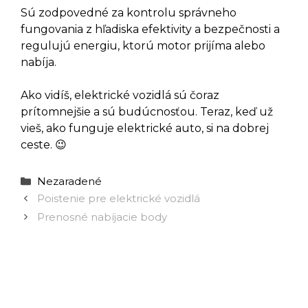
Sú zodpovedné za kontrolu správneho
fungovania z hľadiska efektivity a bezpečnosti a
regulujú energiu, ktorú motor prijíma alebo
nabíja.
Ako vidíš, elektrické vozidlá sú čoraz
prítomnejšie a sú budúcnosťou. Teraz, keď už
vieš, ako funguje elektrické auto, si na dobrej
ceste. 😉
Kategórie
Nezaradené
Poistenie pre elektrické vozidlá
Prenosné nabíjacie body