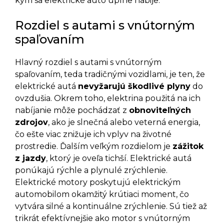
kým sa elektrické auto úplne nabije.
Rozdiel s autami s vnútorným
spaľovaním
Hlavný rozdiel s autami s vnútorným
spaľovaním, teda tradičnými vozidlami, je ten, že
elektrické autá
nevyžarujú škodlivé plyny
do
ovzdušia. Okrem toho, elektrina použitá na ich
nabíjanie môže pochádzať z
obnoviteľných
zdrojov
, ako je slnečná alebo veterná energia,
čo ešte viac znižuje ich vplyv na životné
prostredie. Ďalším veľkým rozdielom je
zážitok
z jazdy
, ktorý je oveľa tichší. Elektrické autá
ponúkajú rýchle a plynulé zrýchlenie.
Elektrické motory poskytujú elektrickým
automobilom okamžitý krútiaci moment, čo
vytvára silné a kontinuálne zrýchlenie. Sú tiež až
trikrát efektívnejšie ako motor s vnútorným