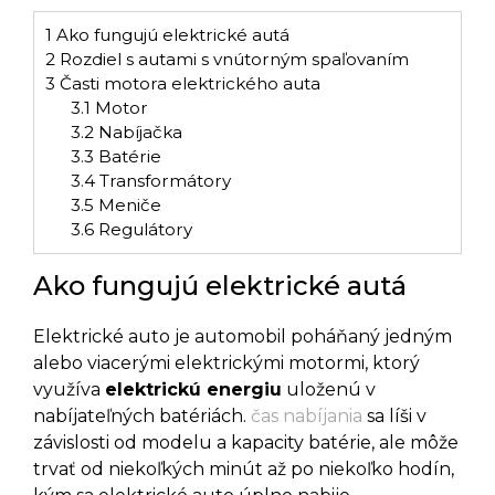
1
Ako fungujú elektrické autá
2
Rozdiel s autami s vnútorným spaľovaním
3
Časti motora elektrického auta
3.1
Motor
3.2
Nabíjačka
3.3
Batérie
3.4
Transformátory
3.5
Meniče
3.6
Regulátory
Ako fungujú elektrické autá
Elektrické auto je automobil poháňaný jedným
alebo viacerými elektrickými motormi, ktorý
využíva
elektrickú energiu
uloženú v
nabíjateľných batériách.
čas nabíjania
sa líši v
závislosti od modelu a kapacity batérie, ale môže
trvať od niekoľkých minút až po niekoľko hodín,