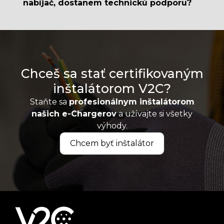
nabíjač, dostanem technickú podporu?
Chceš sa stať certifikovaným
inštalátorom V2C?
Staňte sa
profesionálnym inštalátorom
našich e-Chargerov
a užívajte si všetky
výhody.
Chcem byť inštalátor