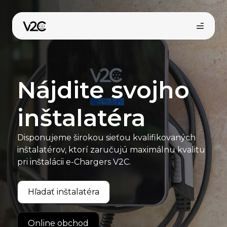
Preskočiť
na
obsah
Nájdite svojho
inštalatéra
Disponujeme širokou sieťou kvalifikovaných
Kúpiť online
inštalatérov, ktorí zaručujú maximálnu kvalitu
pri inštalácii e-Chargers V2C.
Hľadať inštalatéra
Online obchod