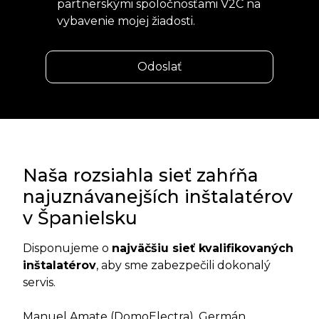
partnerskými spoločnosťami V2C na
vybavenie mojej žiadosti.
Naša rozsiahla sieť zahŕňa
najuznávanejších inštalatérov
v Španielsku
Disponujeme o
najväčšiu sieť kvalifikovaných
inštalatérov
, aby sme zabezpečili dokonalý
servis.
Manuel Amate (DomoElectra), Germán