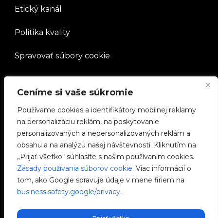
Etický kanál
Politika kvality
Spravovať súbory cookie
SPOLOČNOSŤ
Ceníme si vaše súkromie
Pracovať s nami
Používame cookies a identifikátory mobilnej reklamy
na personalizáciu reklám, na poskytovanie
e-Chargers
personalizovaných a nepersonalizovaných reklám a
obsahu a na analýzu našej návštevnosti. Kliknutím na
V2C Power
„Prijať všetko“ súhlasíte s naším používaním cookies.
Zásady používania súborov cookie
. Viac informácií o
V2C Cloud
tom, ako Google spravuje údaje v mene firiem na
business.safety.google/privacy
.
Blog