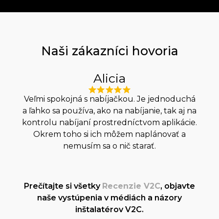
Naši zákazníci hovoria
Alicia
Veľmi spokojná s nabíjačkou. Je jednoduchá
a ľahko sa používa, ako na nabíjanie, tak aj na
Najl
kontrolu nabíjaní prostredníctvom aplikácie.
je
Okrem toho si ich môžem naplánovať a
va
nemusím sa o nič starať.
Prečítajte si všetky
Recenzie V2C
, objavte
naše vystúpenia v médiách a názory
inštalatérov V2C.