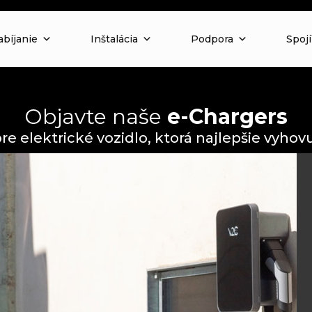
abíjanie
Inštalácia
Podpora
Spoj
Objavte naše
e-Chargers
re elektrické vozidlo, ktorá najlepšie vyh