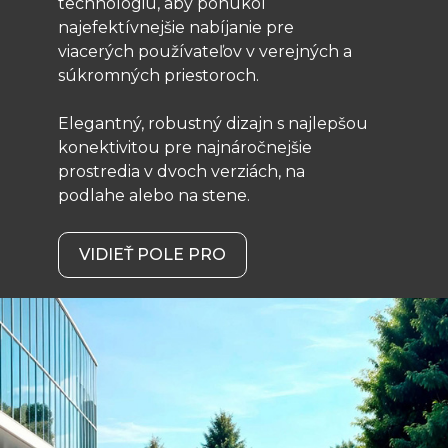
technológiu, aby ponúkol
najefektívnejšie nabíjanie pre
viacerých používateľov v verejných a
súkromných priestoroch.
Elegantný, robustný dizajn s najlepšou
konektivitou pre najnáročnejšie
prostredia v dvoch verziách, na
podlahe alebo na stene.
VIDIEŤ POLE PRO