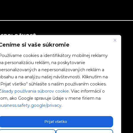
SPOLOČNOSŤ
Ceníme si vaše súkromie
Pracovať s nami
Používame cookies a identifikátory mobilnej reklamy
na personalizáciu reklám, na poskytovanie
e-Chargers
personalizovaných a nepersonalizovaných reklám a
obsahu a na analýzu našej návštevnosti. Kliknutím na
V2C Power
„Prijať všetko“ súhlasíte s naším používaním cookies.
Zásady používania súborov cookie
. Viac informácií o
V2C Cloud
tom, ako Google spravuje údaje v mene firiem na
business.safety.google/privacy
.
Blog
Prijať všetko