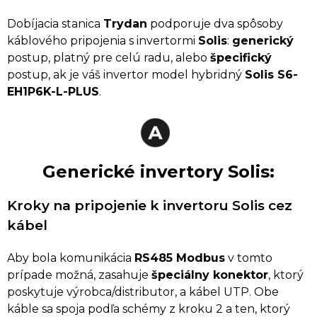
Dobíjacia stanica
Trydan
podporuje dva spôsoby
káblového pripojenia s invertormi
Solis
:
generický
postup, platný pre celú radu, alebo
špecifický
postup, ak je váš invertor model hybridný
Solis S6-
EH1P6K-L-PLUS
.
Generické invertory Solis:
Kroky na pripojenie k invertoru Solis cez
kábel
Aby bola komunikácia
RS485 Modbus
v tomto
prípade možná, zasahuje
špeciálny konektor
, ktorý
poskytuje výrobca/distributor, a kábel UTP. Obe
káble sa spoja podľa schémy z kroku 2 a ten, ktorý