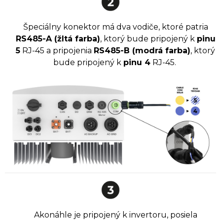
Špeciálny konektor má dva vodiče, ktoré patria
RS485-A (žltá farba)
, ktorý bude pripojený k
pinu
5
RJ-45 a pripojenia
RS485-B (modrá farba)
, ktorý
bude pripojený k
pinu 4
RJ-45.
Akonáhle je pripojený k invertoru, posiela