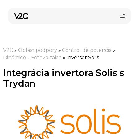
Preskočiť
na
obsah
V2C
»
Oblasť podpory
»
Control de potencia
»
Dinámico
»
Fotovoltaica
»
Inversor Solis
Integrácia invertora Solis s
Trydan
Kúpiť online