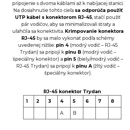
pripojenie s dvoma káblami až k nabíjacej stanici.
Na dosiahnutie tohto cieľa
sa odporúča použiť
UTP kábel s konektorom RJ-45
, stačí použiť
pár vodičov, aby sa minimalizovali straty a
uľahčila sa konektivita.
Krimpovanie konektora
RJ-45
by sa malo vykonať podľa schémy
uvedenej nižšie:
pin 4
(modrý vodič – RJ-45
Trydan) sa pripojí k
pinu B
(modrý vodič –
špeciálny konektor) a
pin 5
(biely/modrý vodič –
RJ-45 Trydan) sa pripojí k
pinu A
(žltý vodič –
špeciálny konektor).
RJ-45 konektor Trydan
1
2
3
4
5
6
7
8
A
B