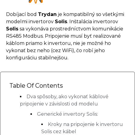
Dobíjací bod
Trydan
je kompatibilný so všetkými
modelmi invertorov
Solis
. Inštalácia invertorov
Solis
sa vykonáva prostredníctvom komunikácie
RS485 Modbus. Pripojenie musí byť realizované
káblom priamo k invertoru, nie je možné ho
vykonať bez neho (cez WiFi), čo robí jeho
konfiguráciu stabilnejšou.
Table Of Contents
Dva spôsoby, ako vykonať káblové
pripojenie v závislosti od modelu
Generické invertory Solis:
Kroky na pripojenie k invertoru
Solis cez kábel