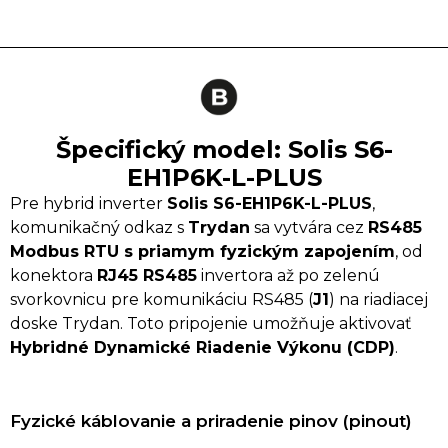
Špecifický model: Solis S6-
EH1P6K-L-PLUS
Pre hybrid inverter
Solis S6-EH1P6K-L-PLUS
,
komunikačný odkaz s
Trydan
sa vytvára cez
RS485
Modbus RTU s priamym fyzickým zapojením
, od
konektora
RJ45 RS485
invertora až po zelenú
svorkovnicu pre komunikáciu RS485 (
J1
) na riadiacej
doske Trydan. Toto pripojenie umožňuje aktivovať
Hybridné Dynamické Riadenie Výkonu (CDP)
.
Fyzické káblovanie a priradenie pinov (pinout)