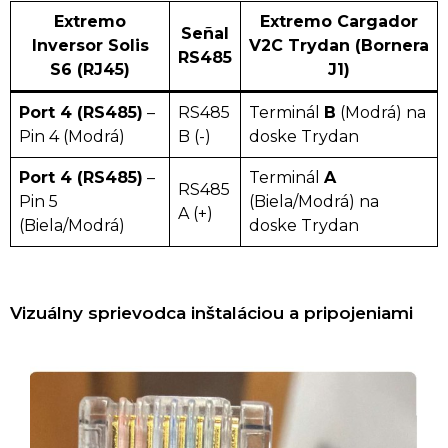
Extremo
Extremo Cargador
Señal
Inversor Solis
V2C Trydan (Bornera
RS485
S6 (RJ45)
J1)
Port 4 (RS485)
–
RS485
Terminál
B
(Modrá) na
Pin 4 (Modrá)
B (-)
doske Trydan
Port 4 (RS485)
–
Terminál
A
RS485
Pin 5
(Biela/Modrá) na
A (+)
(Biela/Modrá)
doske Trydan
Vizuálny sprievodca inštaláciou a pripojeniami