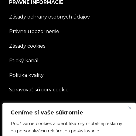
PRÁVNE INFORMÁCIE
Zásady ochrany osobných údajov
Právne upozornenie
Zásady cookies
Etický kanál
Politika kvality
Spravovať súbory cookie
SPOLOČNOSŤ
Ceníme si vaše súkromie
Používame cookies a identifikátory mobilnej reklamy
Pracovať s nami
na personalizáciu reklám, na poskytovanie