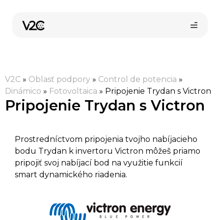
Preskočiť
na
obsah
V2C
»
Oblasť podpory
»
Control de potencia
»
Dinámico
»
Fotovoltaica
»
Pripojenie Trydan s Victron
Pripojenie Trydan s Victron
Kúpiť online
Prostredníctvom pripojenia tvojho nabíjacieho
bodu Trydan k invertoru Victron môžeš priamo
pripojiť svoj nabíjací bod na využitie funkcií
smart dynamického riadenia.