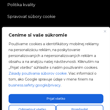
Politika kvality
Spravovať súbory cookie
SPOLOČNOSŤ
Ceníme si vaše súkromie
Používame cookies a identifikátory mobilnej reklamy
Pracovať s nami
na personalizáciu reklám, na poskytovanie
personalizovaných a nepersonalizovaných reklám a
e-Chargers
obsahu a na analýzu našej návštevnosti. Kliknutím na
„Prijať všetko“ súhlasíte s naším používaním cookies.
V2C Power
Zásady používania súborov cookie
. Viac informácií o
tom, ako Google spravuje údaje v mene firiem na
V2C Cloud
business.safety.google/privacy
.
Blog
Prijať všetko
Odmietnuť všetko
Prispôsobiť