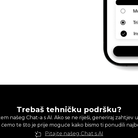
Trebaš tehničku podršku?
em našeg Chat-a s AI. Ako se ne riješi, generiraj zahtj
t ćemo te što je prije moguće kako bismo ti ponudili najbo
Pitajte našeg Chat s AI