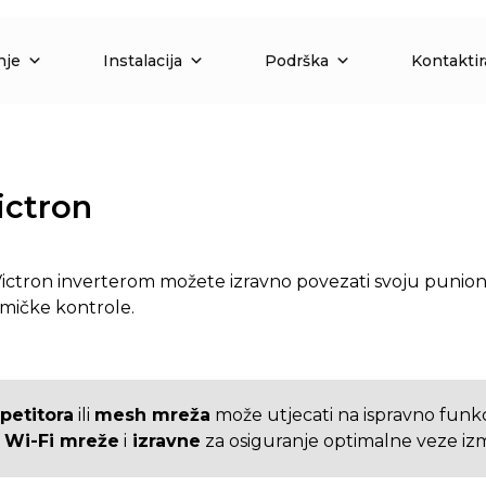
nje
Instalacija
Podrška
Kontaktir
ictron
ictron inverterom možete izravno povezati svoju punio
amičke kontrole.
petitora
ili
mesh mreža
može utjecati na ispravno funk
e Wi-Fi mreže
i
izravne
za osiguranje optimalne veze izm