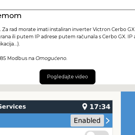
premom
 Za rad morate imati instaliran inverter Victron Cerbo G
rana ili putem IP adrese putem računala s Cerbo GX. IP 
kacija…).
S485 Modbus na
Omogućeno
.
Pogledajte video