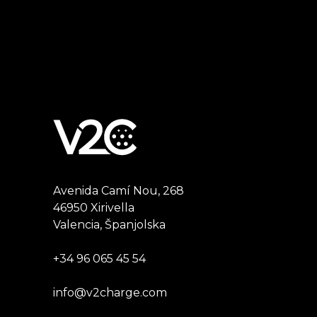
Avenida Camí Nou, 268
46950 Xirivella
Valencia, Španjolska
+34 96 065 45 54
info@v2charge.com