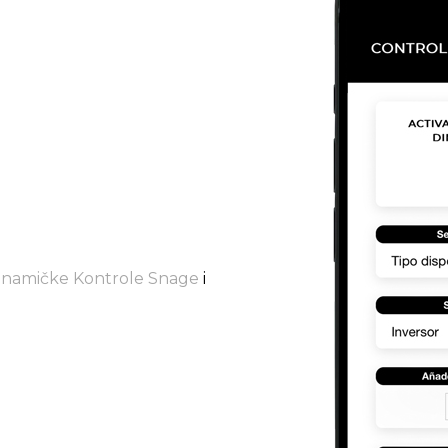
inamičke Kontrole Snage
i