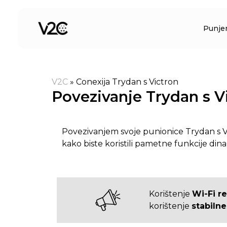
Preskoči
na
Punje
sadržaj
V2C
»
Conexija Trydan s Victron
Povezivanje Trydan s V
Povezivanjem svoje punionice Trydan s V
kako biste koristili pametne funkcije din
Korištenje
Wi-Fi re
korištenje
stabiln