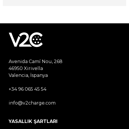
Avenida Camí Nou, 268
46950 Xirivella
Valencia, İspanya
+34 96 065 45 54
info@v2charge.com
YASALLIK ŞARTLARI