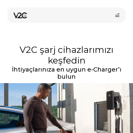
İçeriğe
atla
V2C şarj cihazlarımızı
keşfedin
İhtiyaçlarınıza en uygun e-Charger’ı
bulun
Online satın al