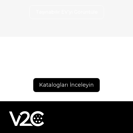
Taşınabilir EV’yi Görüntüle
V2C şarj cihazlarımızın kataloğunu
inceleyin
Katalogları İnceleyin