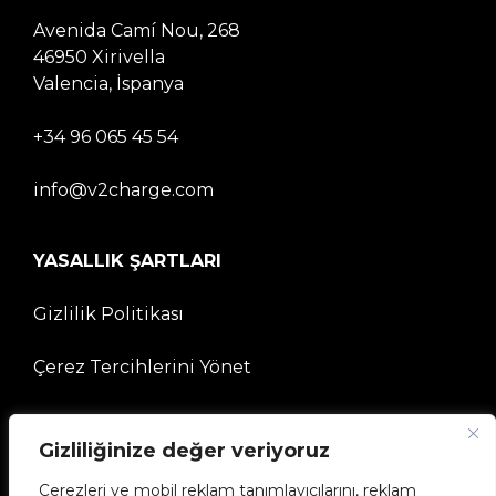
Avenida Camí Nou, 268
46950 Xirivella
Valencia, İspanya
+34 96 065 45 54
info@v2charge.com
YASALLIK ŞARTLARI
Gizlilik Politikası
Çerez Tercihlerini Yönet
ŞİRKET
Gizliliğinize değer veriyoruz
V2C Topluluğuna
Çerezleri ve mobil reklam tanımlayıcılarını, reklam