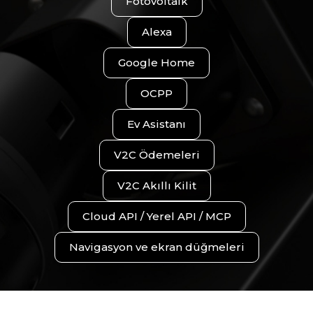
Fotovoltaik
Alexa
Google Home
OCPP
Ev Asistanı
V2C Ödemeleri
V2C Akıllı Kilit
Cloud API / Yerel API / MCP
Navigasyon ve ekran düğmeleri