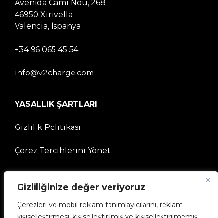
Avenida Camí Nou, 268
46950 Xirivella
Valencia, İspanya
+34 96 065 45 54
info@v2charge.com
YASALLIK ŞARTLARI
Gizlilik Politikası
Çerez Tercihlerini Yönet
ŞİRKET
Gizliliğinize değer veriyoruz
V2C Topluluğuna
Çerezleri ve mobil reklam tanımlayıcılarını, reklam
kişiselleştirmesi, kişiselleştirilmiş ve kişiselleştirilmemiş