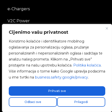
e-Chargers
V2C Power
Cijenimo vašu privatnost
V2C Cloud
Koristimo kolačiće i identifikatore mobilnog
Blog
oglašavanja za personalizaciju oglasa, pružanje
personaliziranih i nepersonaliziranih oglasa i sadržaja te
analizu našeg prometa. Klikom na „Prihvati sve”
PRAVNI OKVIR
pristajete na našu upotrebu kolačića.
Politika kolačića
.
Više informacija o tome kako Google upravlja podacima
Politika privatnosti
u ime tvrtki na
business.safety.google/privacy
.
Pravna napomena
Prihvati sve
Politika kolačića
Odbaci sve
Prilagodi
Etički kanal