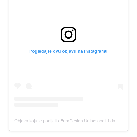
Pogledajte ovu objavu na Instagramu
Objava koju je podijelio EuroDesign Unipessoal, Lda. (@eurodesign.lda)