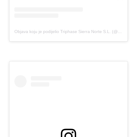
Objava koju je podijelio Triphase Sierra Norte S.L. (@triphasesierranorte)