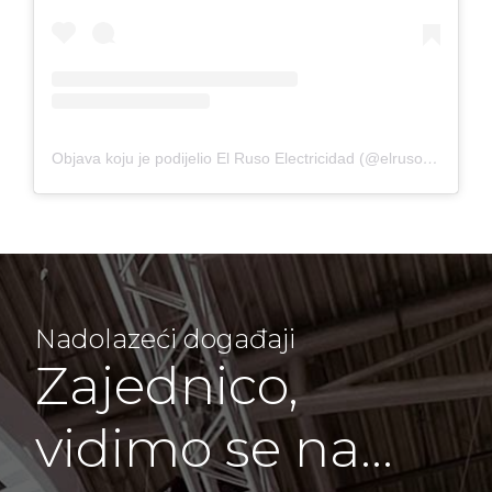
Objava koju je podijelio El Ruso Electricidad (@elrusoelectricidad)
Nadolazeći događaji
Zajednico,
vidimo se na…