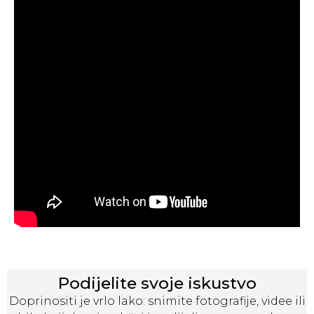
Podijelite svoje iskustvo
Doprinositi je vrlo lako: snimite fotografije, videe ili