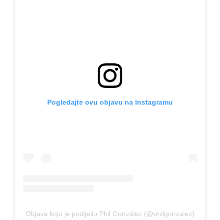
Pogledajte ovu objavu na Instagramu
Objava koju je podijelio Phil González (@philgonzalez)