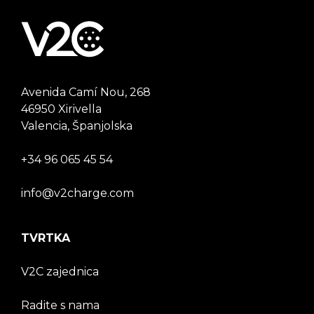
Avenida Camí Nou, 268
46950 Xirivella
Valencia, Španjolska
+34 96 065 45 54
info@v2charge.com
TVRTKA
V2C zajednica
Radite s nama