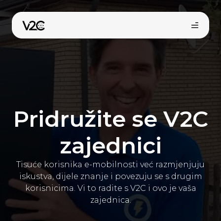
Preskoči
na
sadržaj
Pridružite se V2C
zajednici
Kupi online
Tisuće korisnika e-mobilnosti već razmjenjuju
iskustva, dijele znanje i povezuju se s drugim
korisnicima. Vi to radite s V2C i ovo je vaša
zajednica.