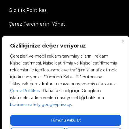
Gizlilik Politikası
Çerez Tercihlerini Yönet
ŞİRKET
Gizliliğinize değer veriyoruz
Çerezleri ve mobil reklam tanımlayıcılarını, reklam
V2C Topluluğuna
kişiselleştirmesi, kişiselleştirilmiş ve kişiselleştirilmemiş
reklamlar ile içerik sunmak ve trafiğimizi analiz etmek
e-Chargers
için kullanıyoruz. "Tümünü Kabul Et" butonuna
tıklayarak çerez kullanımımıza onay vermiş olursunuz.
V2C Cloud
Çerez Politikası
. Daha fazla bilgi için Google'ın
işletmeler adına verileri nasıl yönettiği hakkında
V2C Payments
business.safety.google/privacy
.
Blog
Tümünü Kabul Et
Ücretsiz ekspres kargo!