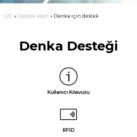
V2C
»
Destek Alanı
»
Denka için destek
Denka Desteği
Kullanıcı Kılavuzu
RFID