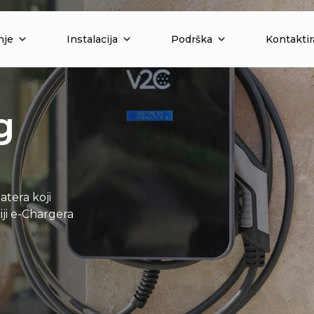
nje
Instalacija
Podrška
Kontaktir
g
atera koji
iji e-Chargera