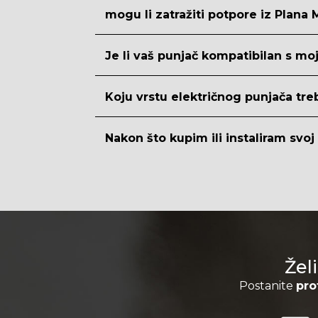
mogu li zatražiti potpore iz Plana
Je li vaš punjač kompatibilan s m
Koju vrstu električnog punjača tr
Nakon što kupim ili instaliram svoj
Želi
Postanite
pro