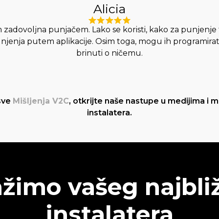
Alicia
 zadovoljna punjačem. Lako se koristi, kako za punjenje 
njenja putem aplikacije. Osim toga, mogu ih programirat
brinuti o ničemu.
 sve
Mišljenja V2C
, otkrijte naše nastupe u medijima i m
instalatera.
ažimo vašeg najbli
instalatera