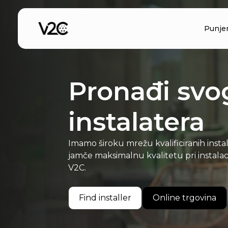
Preskoči
na
Punje
sadržaj
Pronađi svo
instalatera
Imamo široku mrežu kvalificiranih instal
jamče maksimalnu kvalitetu pri instalac
V2C.
Find installer
Online trgovina