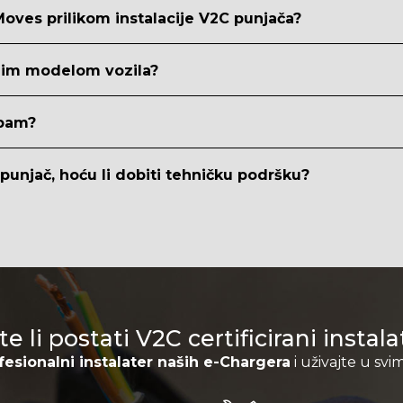
 Moves prilikom instalacije V2C punjača?
ojim modelom vozila?
ebam?
 punjač, hoću li dobiti tehničku podršku?
te li postati V2C certificirani instal
fesionalni instalater naših e-Chargera
i uživajte u sv