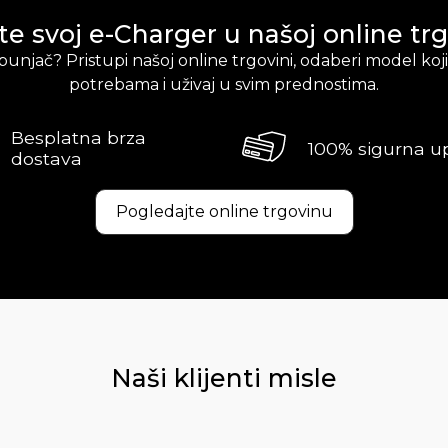
te svoj e-Charger u našoj online trg
oj punjač? Pristupi našoj online trgovini, odaberi model ko
potrebama i uživaj u svim prednostima.
Besplatna brza
100% sigurna u
dostava
Pogledajte online trgovinu
Naši klijenti misle