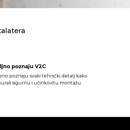
talatera
ljno poznaju V2C
eno poznaju svaki tehnički detalj kako
igurali sigurnu i učinkovitu montažu.