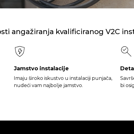
ti angažiranja kvalificiranog V2C ins
Jamstvo instalacije
Deta
Imaju široko iskustvo u instalaciji punjača,
Savrš
nudeći vam najbolje jamstvo.
bi os