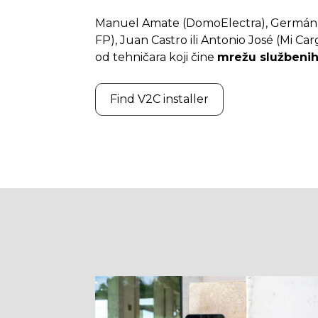
Manuel Amate (DomoElectra), Germán C
FP), Juan Castro ili Antonio José (Mi C
od tehničara koji čine
mrežu službenih
Find V2C installer