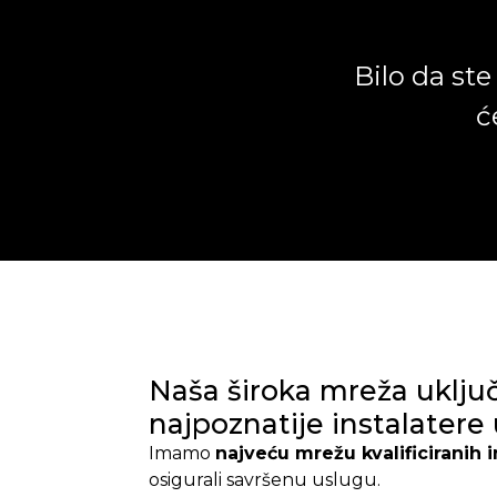
Bilo da ste
ć
Greška:
Kontakt 
Naša široka mreža uklju
najpoznatije instalatere
Imamo
najveću mrežu kvalificiranih i
osigurali savršenu uslugu.