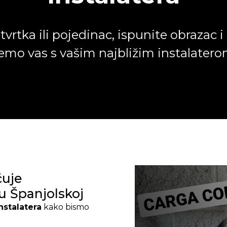
 tvrtka ili pojedinac, ispunite obrazac i
emo vas s vašim najbližim instalatero
obrazac nije pronađen.
čuje
 u Španjolskoj
nstalatera
kako bismo