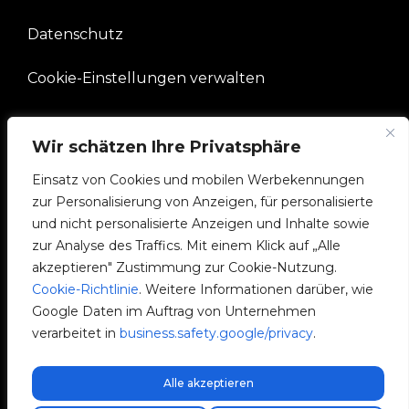
Datenschutz
Cookie-Einstellungen verwalten
UNTERNEHMEN
Wir schätzen Ihre Privatsphäre
V2C-Gemeinschaft
Einsatz von Cookies und mobilen Werbekennungen
zur Personalisierung von Anzeigen, für personalisierte
e-Chargers
und nicht personalisierte Anzeigen und Inhalte sowie
zur Analyse des Traffics. Mit einem Klick auf „Alle
V2C Cloud
akzeptieren" Zustimmung zur Cookie-Nutzung.
Cookie-Richtlinie
. Weitere Informationen darüber, wie
V2C Payments
Google Daten im Auftrag von Unternehmen
verarbeitet in
business.safety.google/privacy
.
Blog
Alle akzeptieren