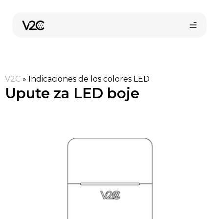
Preskoči
na
sadržaj
V2C
»
Indicaciones de los colores LED
Upute za LED boje
Kupi online