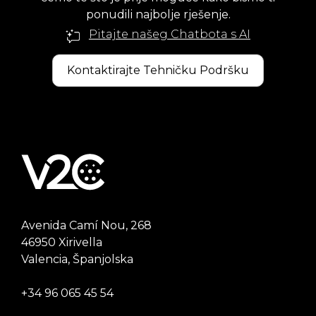
ponudili najbolje rješenje.
Pitajte našeg Chatbota s AI
Kontaktirajte Tehničku Podršku
Avenida Camí Nou, 268
46950 Xirivella
Valencia, Španjolska
+34 96 065 45 54