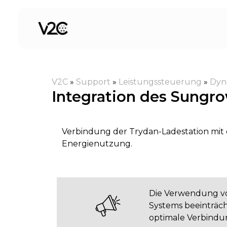
Zum
Inhalt
springen
V2C
»
Support
»
Leistungssteuerung
»
Dyn
Integration des Sungr
Verbindung der Trydan-Ladestation mit
Energienutzung.
Die Verwendung 
Systems beeinträc
optimale Verbindu