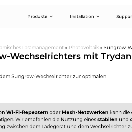
Produkte
Installation
Suppor
amisches Lastmanagement
»
Photovoltaik
»
Sungrow-We
ow-Wechselrichters mit Trydan
 dem Sungrow-Wechselrichter zur optimalen
von
Wi-Fi-Repeatern
oder
Mesh-Netzwerken
kann die
htigen. Wir empfehlen die Nutzung eines
stabilen
und
ng zwischen dem Ladegerät und dem Wechselrichter zu