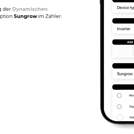
g der
Dynamischen
ption
Sungrow
im Zähler.