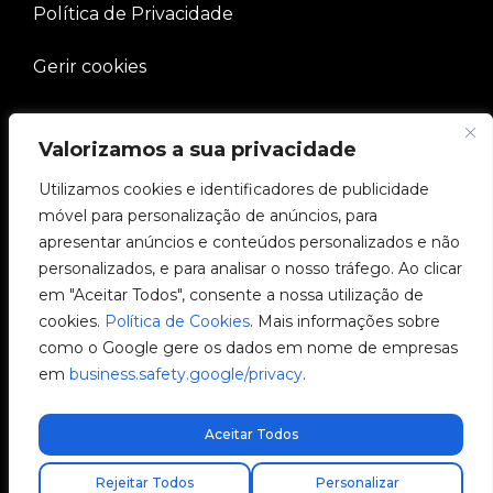
Política de Privacidade
Gerir cookies
EMPRESA
Valorizamos a sua privacidade
Comunidade V2C
Utilizamos cookies e identificadores de publicidade
móvel para personalização de anúncios, para
e-Chargers
apresentar anúncios e conteúdos personalizados e não
personalizados, e para analisar o nosso tráfego. Ao clicar
V2C Cloud
em "Aceitar Todos", consente a nossa utilização de
cookies.
Política de Cookies
. Mais informações sobre
V2C Payments
como o Google gere os dados em nome de empresas
em
business.safety.google/privacy
.
Blog
Aceitar Todos
Envio express gratuito!
Rejeitar Todos
Personalizar
V2C © 2026 All rights reserved.