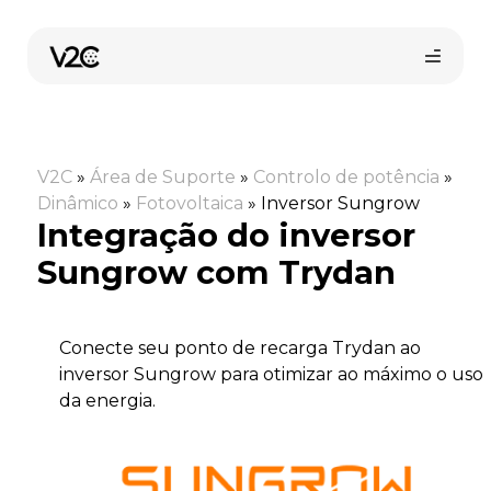
Saltar
para
o
conteúdo
V2C
»
Área de Suporte
»
Controlo de potência
»
Dinâmico
»
Fotovoltaica
»
Inversor Sungrow
Integração do inversor
Sungrow com Trydan
Loja online
Conecte seu ponto de recarga Trydan ao
inversor Sungrow para otimizar ao máximo o uso
Encontre o seu instalador
da energia.