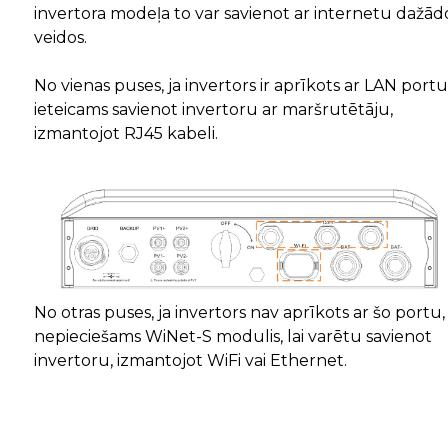
invertora modeļa to var savienot ar internetu dažād
veidos.
No vienas puses, ja invertors ir aprīkots ar LAN portu
ieteicams savienot invertoru ar maršrutētāju,
izmantojot RJ45 kabeli.
No otras puses, ja invertors nav aprīkots ar šo portu, 
nepieciešams WiNet-S modulis, lai varētu savienot
invertoru, izmantojot WiFi vai Ethernet.