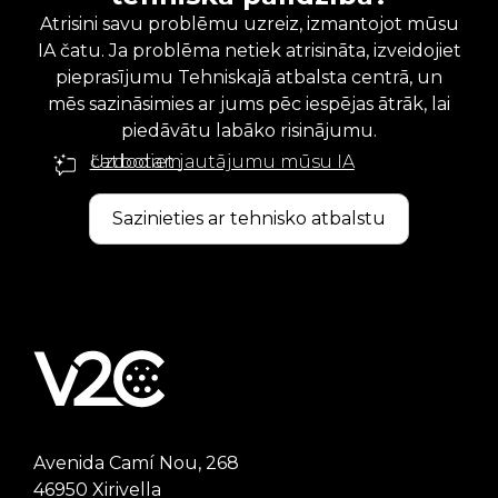
Atrisini savu problēmu uzreiz, izmantojot mūsu
IA čatu. Ja problēma netiek atrisināta, izveidojiet
pieprasījumu Tehniskajā atbalsta centrā, un
mēs sazināsimies ar jums pēc iespējas ātrāk, lai
piedāvātu labāko risinājumu.
Uzdodiet jautājumu mūsu IA čatbotam
Sazinieties ar tehnisko atbalstu
Avenida Camí Nou, 268
46950 Xirivella