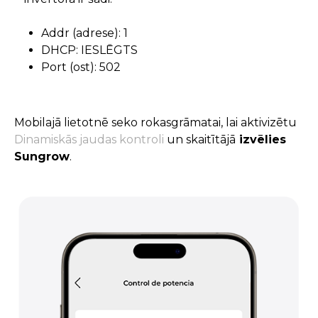
Addr (adrese): 1
DHCP: IESLĒGTS
Port (ost): 502
Mobilajā lietotnē seko rokasgrāmatai, lai aktivizētu
Dinamiskās jaudas kontroli
un skaitītājā
izvēlies
Sungrow
.