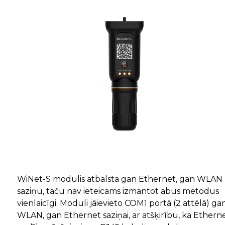
WiNet-S modulis atbalsta gan Ethernet, gan WLAN
saziņu, taču nav ieteicams izmantot abus metodus
vienlaicīgi. Moduli jāievieto COM1 portā (2 attēlā) ga
WLAN, gan Ethernet saziņai, ar atšķirību, ka Ethern