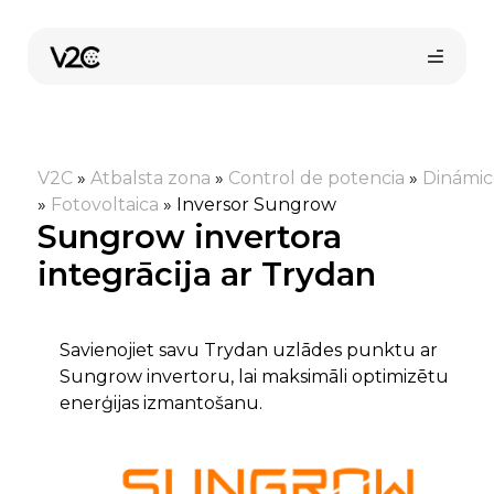
Skip
to
content
V2C
»
Atbalsta zona
»
Control de potencia
»
Dinámic
»
Fotovoltaica
»
Inversor Sungrow
Sungrow invertora
integrācija ar Trydan
Pirkt tiešsaistē
Savienojiet savu Trydan uzlādes punktu ar
Sungrow invertoru, lai maksimāli optimizētu
enerģijas izmantošanu.