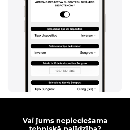
Vai jums nepieciešama
tehniskā palīdzība?