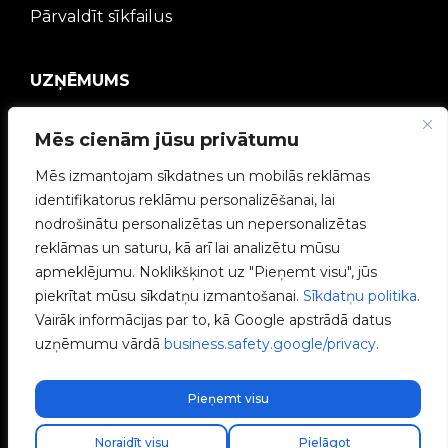
Pārvaldīt sīkfailus
UZŅĒMUMS
V2C kopiena
Mēs cienām jūsu privātumu
Strādā ar mums
Mēs izmantojam sīkdatnes un mobilās reklāmas
identifikatorus reklāmu personalizēšanai, lai
e-Chargers
nodrošinātu personalizētas un nepersonalizētas
reklāmas un saturu, kā arī lai analizētu mūsu
V2C Power
apmeklējumu. Noklikšķinot uz "Pieņemt visu", jūs
piekrītat mūsu sīkdatņu izmantošanai.
Sīkdatņu politika
.
V2C Cloud
Vairāk informācijas par to, kā Google apstrādā datus
uzņēmumu vārdā
business.safety.google/privacy
.
Blogs
Pieņemt visu
Atrodi savu uzstādītāju
Noraidīt visu
Pielāgot