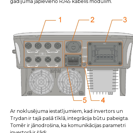
gadījumā jāpievieno RJ45 kabelis modulim.
Ar noklusējuma iestatījumiem, kad invertors un
Trydan ir tajā pašā tīklā, integrācija būtu pabeigta.
Tomēr ir jānodrošina, ka komunikācijas parametri
invertorā ir šādi: