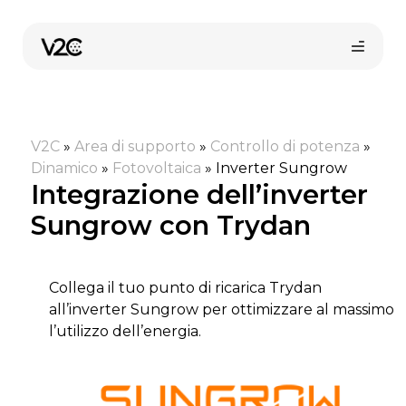
Vai
al
contenuto
V2C
»
Area di supporto
»
Controllo di potenza
»
Dinamico
»
Fotovoltaica
»
Inverter Sungrow
Integrazione dell’inverter
Sungrow con Trydan
Shop online
Collega il tuo punto di ricarica Trydan
all’inverter Sungrow per ottimizzare al massimo
Trova il tuo installatore
l’utilizzo dell’energia.