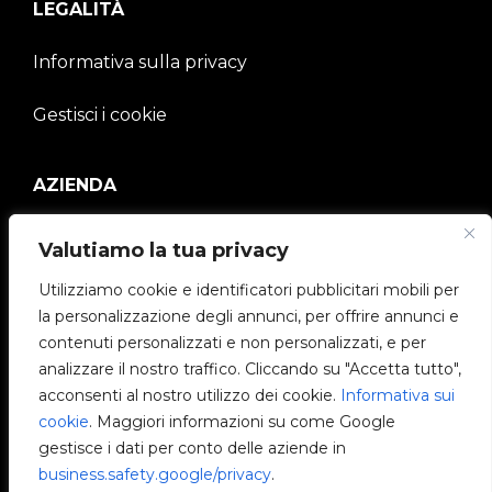
LEGALITÀ
Informativa sulla privacy
Gestisci i cookie
AZIENDA
V2C Community
Valutiamo la tua privacy
e-Chargers
Utilizziamo cookie e identificatori pubblicitari mobili per
la personalizzazione degli annunci, per offrire annunci e
V2C Cloud
contenuti personalizzati e non personalizzati, e per
analizzare il nostro traffico. Cliccando su "Accetta tutto",
V2C Payments
acconsenti al nostro utilizzo dei cookie.
Informativa sui
cookie
. Maggiori informazioni su come Google
Blog
gestisce i dati per conto delle aziende in
business.safety.google/privacy
.