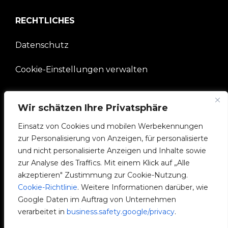
RECHTLICHES
Datenschutz
Cookie-Einstellungen verwalten
UNTERNEHMEN
Wir schätzen Ihre Privatsphäre
V2C-Gemeinschaft
Einsatz von Cookies und mobilen Werbekennungen
zur Personalisierung von Anzeigen, für personalisierte
e-Chargers
und nicht personalisierte Anzeigen und Inhalte sowie
zur Analyse des Traffics. Mit einem Klick auf „Alle
V2C Cloud
akzeptieren" Zustimmung zur Cookie-Nutzung.
Cookie-Richtlinie
. Weitere Informationen darüber, wie
V2C Payments
Google Daten im Auftrag von Unternehmen
verarbeitet in
business.safety.google/privacy
.
Blog