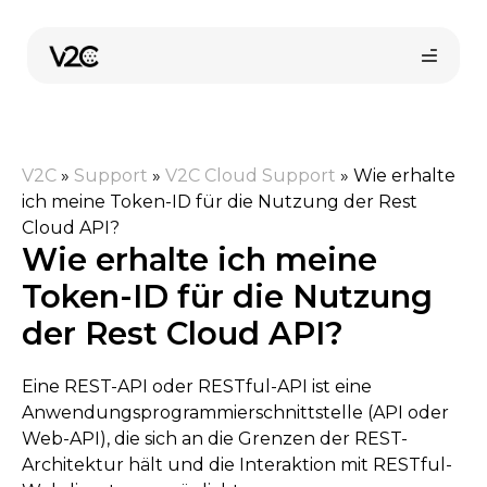
Zum
Inhalt
springen
V2C
»
Support
»
V2C Cloud Support
»
Wie erhalte
ich meine Token-ID für die Nutzung der Rest
Cloud API?
Wie erhalte ich meine
Token-ID für die Nutzung
Online-Shop
der Rest Cloud API?
Eine REST-API oder RESTful-API ist eine
Installateur finden
Anwendungsprogrammierschnittstelle (API oder
Web-API), die sich an die Grenzen der REST-
Architektur hält und die Interaktion mit RESTful-