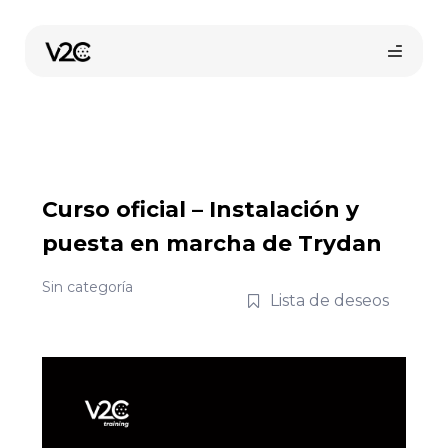
Saltar
al
contenido
Curso oficial – Instalación y
puesta en marcha de Trydan
Compra online
Sin categoría
Lista de deseos