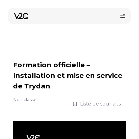
Aller
au
contenu
Formation officielle –
Installation et mise en service
de Trydan
Boutique en ligne
Non classé
Liste de souhaits