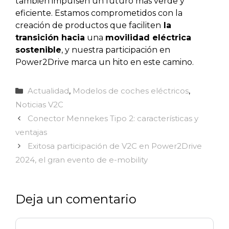
también impulsen un futuro más verde y
eficiente. Estamos comprometidos con la
creación de productos que faciliten
la
transición hacia
una
movilidad eléctrica
sostenible
, y nuestra participación en
Power2Drive marca un hito en este camino.
Categorías
Actualidad
,
Modelos de coches eléctricos
,
Noticias V2C
Conector Mennekes Tipo 2: características y
ventajas
Exitosa participación de V2C en Power2Drive
2024, el gran evento de e-mobility
Deja un comentario
Comentario
Nombre
Correo
Web