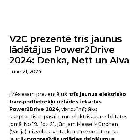
V2C prezentē trīs jaunus
lādētājus Power2Drive
2024: Denka, Nett un Alva
June 21, 2024
¡Mēs esam prezentējuši
trīs jaunus elektrisko
transportlīdzekļu uzlādes iekārtas
Power2Drive 2024
, visnozīmīgāko
starptautisko pasākumu elektriskās mobilitātes
jomā! No 19. līdz 21. jūnijam Messe München
(Vācija) ir izvēlēta vieta, kur prezentēt mūsu
jaunās
progresīvās uzlādes risinājumus
.