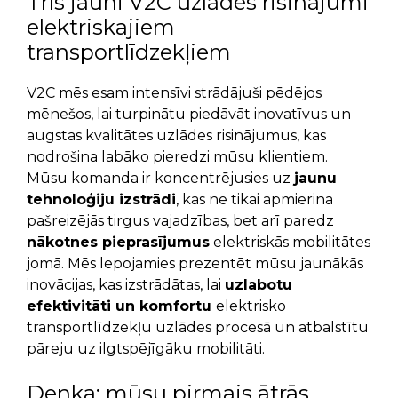
Trīs jauni V2C uzlādes risinājumi
elektriskajiem
transportlīdzekļiem
V2C mēs esam intensīvi strādājuši pēdējos
mēnešos, lai turpinātu piedāvāt inovatīvus un
augstas kvalitātes uzlādes risinājumus, kas
nodrošina labāko pieredzi mūsu klientiem.
Mūsu komanda ir koncentrējusies uz
jaunu
tehnoloģiju izstrādi
, kas ne tikai apmierina
pašreizējās tirgus vajadzības, bet arī paredz
nākotnes pieprasījumus
elektriskās mobilitātes
jomā. Mēs lepojamies prezentēt mūsu jaunākās
inovācijas, kas izstrādātas, lai
uzlabotu
efektivitāti un komfortu
elektrisko
transportlīdzekļu uzlādes procesā un atbalstītu
pāreju uz ilgtspējīgāku mobilitāti.
Denka: mūsu pirmais ātrās