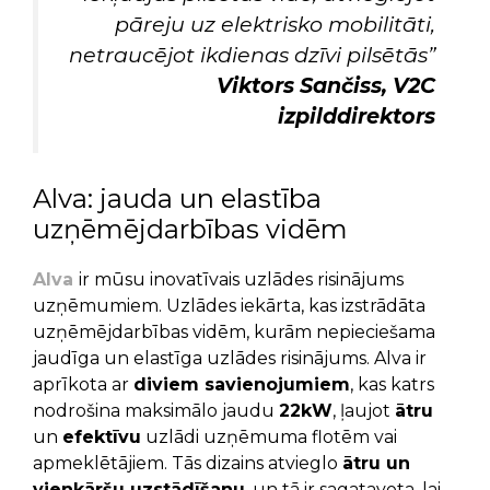
pāreju uz elektrisko mobilitāti,
netraucējot ikdienas dzīvi pilsētās”
Viktors Sančiss,
V2C
izpilddirektors
Alva: jauda un elastība
uzņēmējdarbības vidēm
Alva
ir mūsu inovatīvais uzlādes risinājums
uzņēmumiem. U
zlādes iekārta, kas izstrādāta
uzņēmējdarbības vidēm, kurām nepieciešama
jaudīga un elastīga uzlādes risinājums. Alva ir
aprīkota ar
diviem savienojumiem
, kas katrs
nodrošina maksimālo jaudu
22kW
, ļaujot
ātru
un
efektīvu
uzlādi uzņēmuma flotēm vai
apmeklētājiem. Tās dizains atvieglo
ātru un
vienkāršu uzstādīšanu
, un tā ir sagatavota, lai