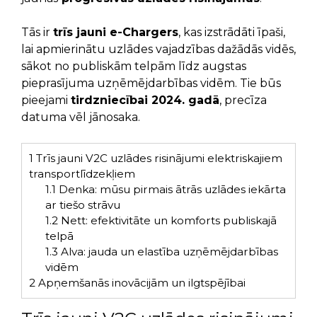
Tās ir
trīs jauni e-Chargers
, kas izstrādāti īpaši,
lai apmierinātu uzlādes vajadzības dažādās vidēs,
sākot no publiskām telpām līdz augstas
pieprasījuma uzņēmējdarbības vidēm. Tie būs
pieejami
tirdzniecībai 2024. gadā
, precīza
datuma vēl jānosaka.
1
Trīs jauni V2C uzlādes risinājumi elektriskajiem
transportlīdzekļiem
1.1
Denka: mūsu pirmais ātrās uzlādes iekārta
ar tiešo strāvu
1.2
Nett: efektivitāte un komforts publiskajā
telpā
1.3
Alva: jauda un elastība uzņēmējdarbības
vidēm
2
Apņemšanās inovācijām un ilgtspējībai