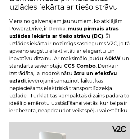
uzlādes iekārta ar tiešo strāvu
Viens no galvenajiem jaunumiem, ko atklājām
Power2Drive, ir
Denka
,
mūsu pirmais ātrās
uzlādes iekārta ar tiešo strāvu (DC)
. Šī
uzlādes iekārta ir nozīmīgs sasniegums V2C, jo tā
apvieno augstu efektivitāti ar elegantu un
inovatīvu dizainu. Ar maksimālo jaudu
40kW
un
standarta savienotāju
CCS Combo
, Denka ir
izstrādāta, lai nodrošinātu
ātru un efektīvu
uzlādi
, ievērojami samazinot laiku, kas
nepieciešams elektriskā transportlīdzekļa
uzlādei. Turklāt tās kompaktais dizains padara to
ideāli piemērotu uzstādīšanai vietās, kur telpa ir
ierobežota, neapdraudot veiktspēju vai estētiku.