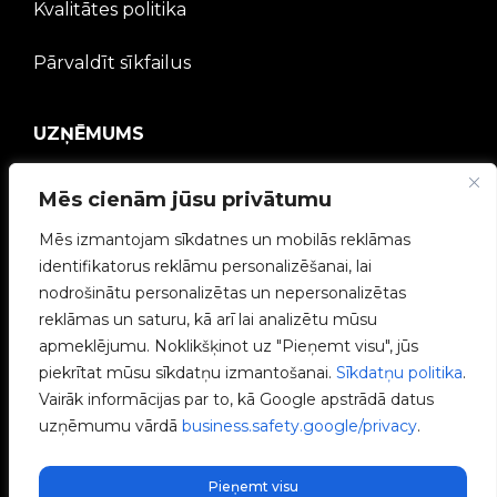
Kvalitātes politika
Pārvaldīt sīkfailus
UZŅĒMUMS
V2C kopiena
Mēs cienām jūsu privātumu
Strādā ar mums
Mēs izmantojam sīkdatnes un mobilās reklāmas
identifikatorus reklāmu personalizēšanai, lai
e-Chargers
nodrošinātu personalizētas un nepersonalizētas
reklāmas un saturu, kā arī lai analizētu mūsu
V2C Power
apmeklējumu. Noklikšķinot uz "Pieņemt visu", jūs
piekrītat mūsu sīkdatņu izmantošanai.
Sīkdatņu politika
.
V2C Cloud
Vairāk informācijas par to, kā Google apstrādā datus
uzņēmumu vārdā
business.safety.google/privacy
.
Blogs
Pieņemt visu