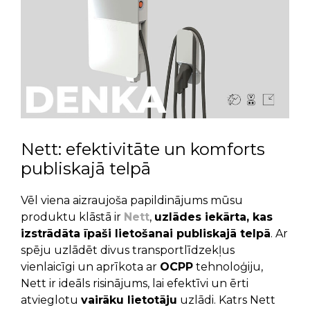
Nett: efektivitāte un komforts
publiskajā telpā
Vēl viena aizraujoša papildinājums mūsu
produktu klāstā ir
Nett
,
uzlādes iekārta, kas
izstrādāta īpaši lietošanai publiskajā telpā
. Ar
spēju uzlādēt divus transportlīdzekļus
vienlaicīgi un aprīkota ar
OCPP
tehnoloģiju,
Nett ir ideāls risinājums, lai efektīvi un ērti
atvieglotu
vairāku lietotāju
uzlādi. Katrs Nett