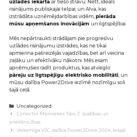
uzlādes iekārta
ar tiešo strāvu; Nett, ideāls
risinājums publiskajai telpai; un Alva, kas
izstrādāta uzņēmējdarbības vidēm,
pierāda
mūsu apņemšanos inovācijām
un ilgtspējībai.
Mēs nepārtraukti strādājam pie progresīvu
uzlādes risinājumu izstrādes, kas ne tikai
apmierina pašreizējās vajadzības, bet arī veicina
zaļāku un efektīvāku nākotni. Mēs esam
apņēmušies radīt produktus, kas atvieglo
pāreju uz
ilgtspējīgu elektrisko mobilitāti
, un
mūsu dalība Power2Drive iezīmē nozīmīgu soli
šajā ceļā.
Categories
Uncategorized
Conector Mennekes Tipo 2: īpašības un
priekšrocības
Veiksmīga V2C dalība Power2Drive 2024, lielajā