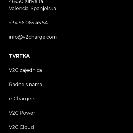
46950 Xirivella
Valencia, Španjolska
+34 96 065 45 54
info@v2charge.com
TVRTKA
V2C zajednica
Radite s nama
e-Chargers
V2C Power
V2C Cloud