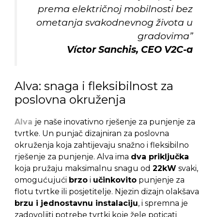
prema električnoj mobilnosti bez
ometanja svakodnevnog života u
gradovima”
Víctor Sanchis,
CEO V2C-a
Alva: snaga i fleksibilnost za
poslovna okruženja
Alva
je naše inovativno rješenje za punjenje za
tvrtke. U
n punjač dizajniran za poslovna
okruženja koja zahtijevaju snažno i fleksibilno
rješenje za punjenje. Alva ima
dva priključka
koja pružaju maksimalnu snagu od
22kW
svaki,
omogućujući
brzo
i
učinkovito
punjenje za
flotu tvrtke ili posjetitelje. Njezin dizajn olakšava
brzu i jednostavnu instalaciju
, i spremna je
zadovoljiti potrebe tvrtki koje žele poticati