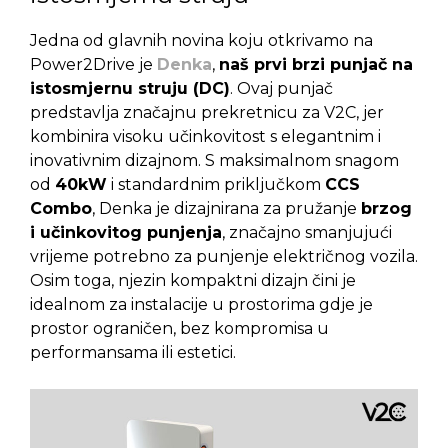
Jedna od glavnih novina koju otkrivamo na
Power2Drive je
Denka
,
naš prvi brzi punjač na
istosmjernu struju (DC)
. Ovaj punjač
predstavlja značajnu prekretnicu za V2C, jer
kombinira visoku učinkovitost s elegantnim i
inovativnim dizajnom. S maksimalnom snagom
od
40kW
i standardnim priključkom
CCS
Combo
, Denka je dizajnirana za pružanje
brzog
i učinkovitog punjenja
, značajno smanjujući
vrijeme potrebno za punjenje električnog vozila.
Osim toga, njezin kompaktni dizajn čini je
idealnom za instalacije u prostorima gdje je
prostor ograničen, bez kompromisa u
performansama ili estetici.