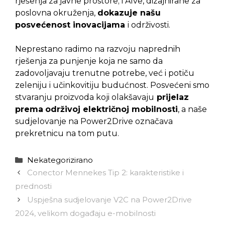
rješenja za javne prostore; i Alve, dizajnirane za
poslovna okruženja,
dokazuje našu
posvećenost inovacijama
i održivosti.
Neprestano radimo na razvoju naprednih
rješenja za punjenje koja ne samo da
zadovoljavaju trenutne potrebe, već i potiču
zeleniju i učinkovitiju budućnost. Posvećeni smo
stvaranju proizvoda koji olakšavaju
prijelaz
prema
održivoj električnoj mobilnosti
, a naše
sudjelovanje na Power2Drive označava
prekretnicu na tom putu.
Kategorije
Nekategorizirano
Conector Mennekes Tip 2: karakteristike i
prednosti
Uspješna sudjelovanje V2C na Power2Drive
2024, velikom događaju e-mobilnosti