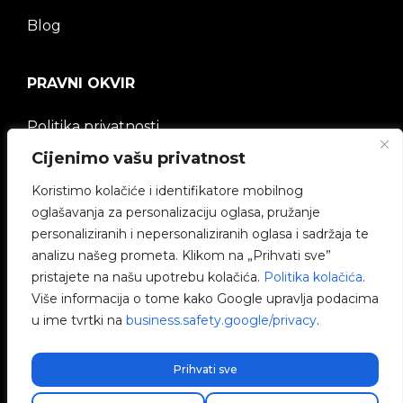
Blog
PRAVNI OKVIR
Politika privatnosti
Cijenimo vašu privatnost
Pravna napomena
Koristimo kolačiće i identifikatore mobilnog
Politika kolačića
oglašavanja za personalizaciju oglasa, pružanje
personaliziranih i nepersonaliziranih oglasa i sadržaja te
Etički kanal
analizu našeg prometa. Klikom na „Prihvati sve”
pristajete na našu upotrebu kolačića.
Politika kolačića
.
Politika kvalitete
Više informacija o tome kako Google upravlja podacima
u ime tvrtki na
business.safety.google/privacy
.
Upravljanje kolačićima
Prihvati sve