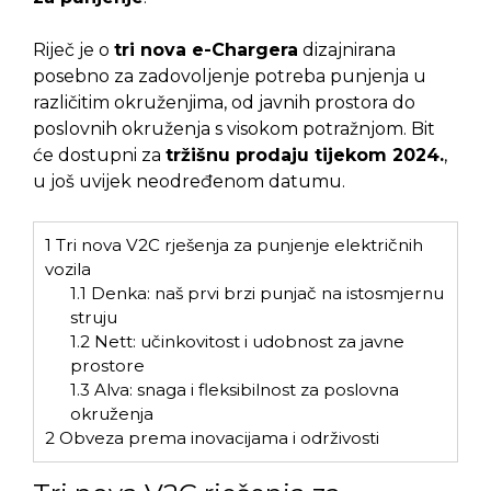
Riječ je o
tri nova e-Chargera
dizajnirana
posebno za zadovoljenje potreba punjenja u
različitim okruženjima, od javnih prostora do
poslovnih okruženja s visokom potražnjom. Bit
će dostupni za
tržišnu prodaju tijekom 2024.
,
u još uvijek neodređenom datumu.
1
Tri nova V2C rješenja za punjenje električnih
vozila
1.1
Denka: naš prvi brzi punjač na istosmjernu
struju
1.2
Nett: učinkovitost i udobnost za javne
prostore
1.3
Alva: snaga i fleksibilnost za poslovna
okruženja
2
Obveza prema inovacijama i održivosti