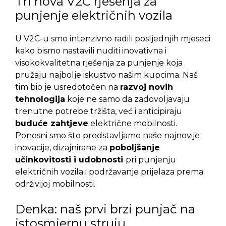
Tri nova V2C rješenja za
punjenje električnih vozila
U V2C-u smo intenzivno radili posljednjih mjeseci
kako bismo nastavili nuditi inovativna i
visokokvalitetna rješenja za punjenje koja
pružaju najbolje iskustvo našim kupcima. Naš
tim bio je usredotočen na
razvoj novih
tehnologija
koje ne samo da zadovoljavaju
trenutne potrebe tržišta, već i anticipiraju
buduće zahtjeve
električne mobilnosti.
Ponosni smo što predstavljamo naše najnovije
inovacije, dizajnirane za
poboljšanje
učinkovitosti i udobnosti
pri punjenju
električnih vozila i podržavanje prijelaza prema
održivijoj mobilnosti.
Denka: naš prvi brzi punjač na
istosmjernu struju