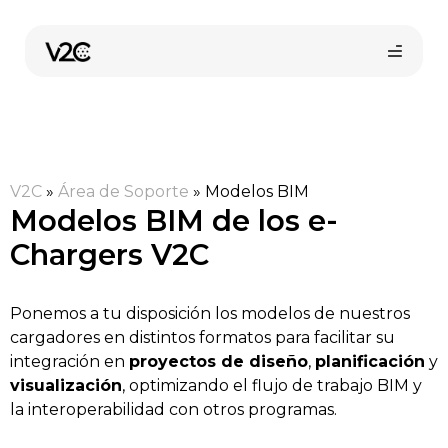
Saltar
al
contenido
V2C
»
Área de Soporte
»
Modelos BIM
Modelos BIM de los e-
Chargers V2C
Compra online
Ponemos a tu disposición los modelos de nuestros
cargadores en distintos formatos para facilitar su
integración en
proyectos de diseño
,
planificación
y
visualización
, optimizando el flujo de trabajo BIM y
la interoperabilidad con otros programas.