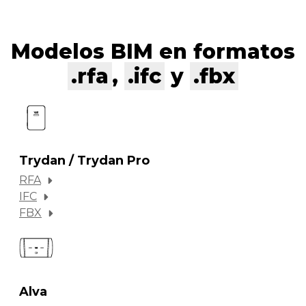
Modelos BIM en formatos
.rfa
,
.ifc
y
.fbx
Trydan / Trydan Pro
RFA
IFC
FBX
Alva