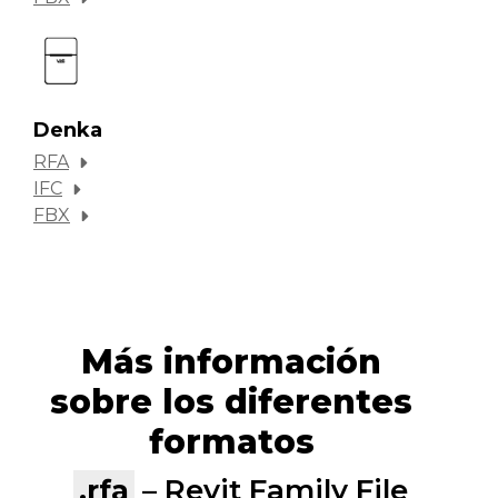
Denka
RFA
IFC
FBX
Más información
sobre los diferentes
formatos
.rfa
– Revit Family File