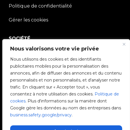
Politique de confidentialité
Gérer les cookies
SOCIÉTÉ
Nous valorisons votre vie privée
Communauté V2C
Nous utilisons des cookies et des identifiants
e-Chargers
publicitaires mobiles pour la personnalisation des
annonces, afin de diffuser des annonces et du contenu
V2C Cloud
personnalisés et non personnalisés, et d'analyser notre
trafic. En cliquant sur « Accepter tout », vous
V2C Payments
consentez à notre utilisation des cookies.
Politique de
cookies
. Plus d'informations sur la manière dont
Blog
Google gère les données au nom des entreprises dans
business.safety.google/privacy
.
V2C Affiliate Program