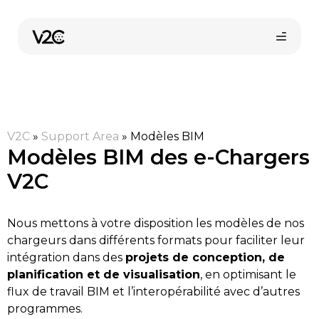
Aller
au
contenu
V2C
»
Support Area
»
Modèles BIM
Modèles BIM des e-Chargers
V2C
Boutique en ligne
Nous mettons à votre disposition les modèles de nos
chargeurs dans différents formats pour faciliter leur
Trouvez votre installateur
intégration dans des
projets de conception, de
planification et de visualisation
, en optimisant le
flux de travail BIM et l’interopérabilité avec d’autres
programmes.