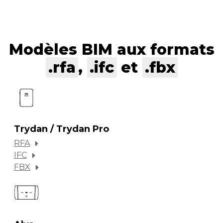
Modèles BIM aux formats
.rfa
,
.ifc
et
.fbx
Trydan / Trydan Pro
RFA
IFC
FBX