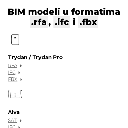
BIM modeli u formatima
.rfa
,
.ifc
i
.fbx
Trydan / Trydan Pro
RFA
IFC
FBX
Alva
SAT
IFC