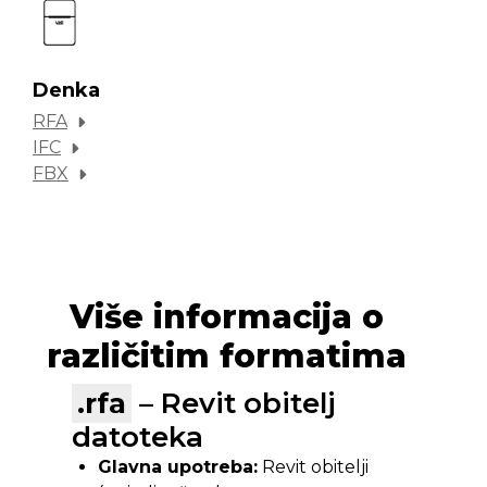
Denka
RFA
IFC
FBX
Više informacija o
različitim formatima
.rfa
– Revit obitelj
datoteka
Glavna upotreba:
Revit obitelji