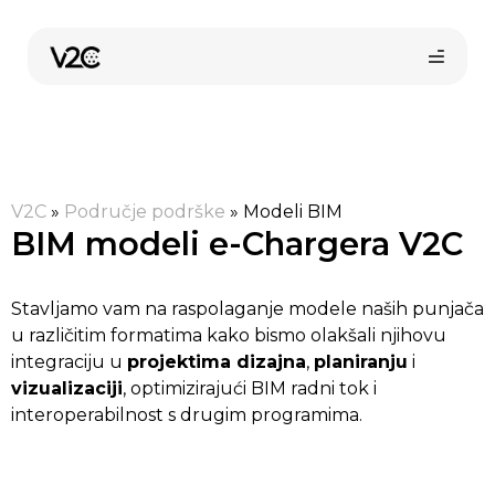
Preskoči
na
sadržaj
V2C
»
Područje podrške
»
Modeli BIM
BIM modeli e-Chargera V2C
Stavljamo vam na raspolaganje modele naših punjača
u različitim formatima kako bismo olakšali njihovu
integraciju u
projektima dizajna
,
planiranju
i
vizualizaciji
, optimizirajući BIM radni tok i
interoperabilnost s drugim programima.