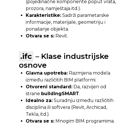
(pojedinačne komponente poput vrata,
prozora, namještaja itd.).
Karakteristike:
Sadrži parametarske
informacije, materijale, geometriju i
ponašanje objekta.
Otvara se s:
Revit.
.ifc
– Klase industrijske
osnove
Glavna upotreba:
Razmjena modela
između različitih BIM platformi.
Otvoreni standard:
Da, razvijen od
strane
buildingSMART
.
Idealno za:
Suradnju između različitih
disciplina ili softvera (Revit, Archicad,
Tekla, itd.).
Otvara se s:
Mnogim BIM programima.