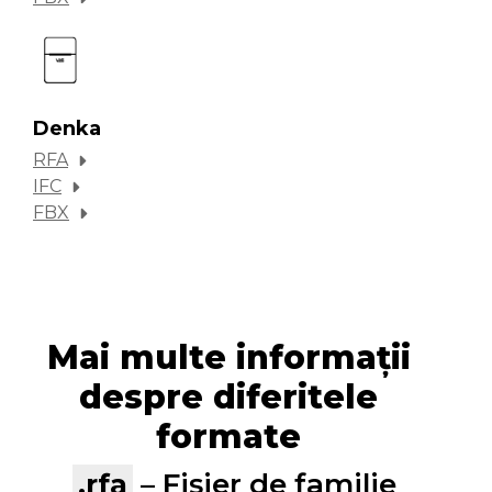
Denka
RFA
IFC
FBX
Mai multe informații
despre diferitele
formate
.rfa
– Fișier de familie