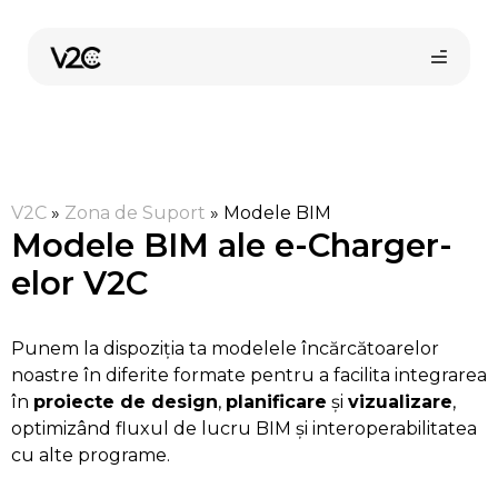
Sari
la
conținut
V2C
»
Zona de Suport
»
Modele BIM
Modele BIM ale e-Charger-
elor V2C
Cumpără online
Punem la dispoziția ta modelele încărcătoarelor
noastre în diferite formate pentru a facilita integrarea
în
proiecte de design
,
planificare
și
vizualizare
,
optimizând fluxul de lucru BIM și interoperabilitatea
cu alte programe.