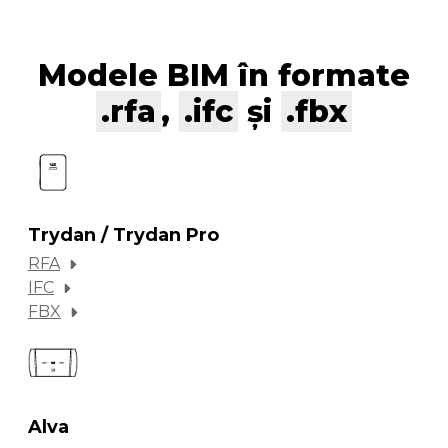
Modele BIM în formate
.rfa
,
.ifc
și
.fbx
Trydan / Trydan Pro
RFA
IFC
FBX
Alva