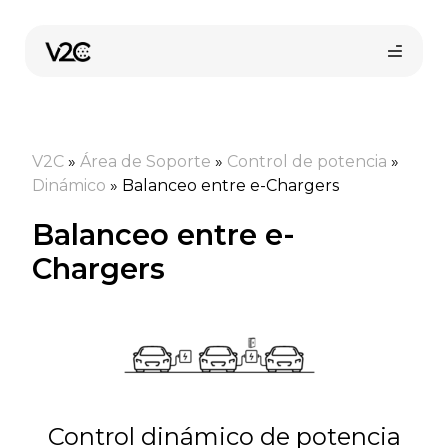
Saltar
al
contenido
V2C
»
Área de Soporte
»
Control de potencia
»
Dinámico
»
Balanceo entre e-Chargers
Balanceo entre e-
Chargers
Compra online
Control dinámico de potencia