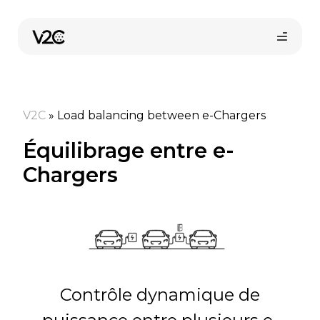
Aller
au
contenu
V2C
»
Load balancing between e-Chargers
Équilibrage entre e-
Chargers
Trouvez votre installateur
Contrôle dynamique de