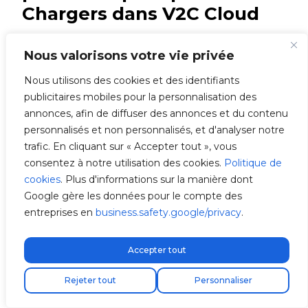
Chargers dans V2C Cloud
Nous valorisons votre vie privée
Parmi tous les points de recharge connectés,
vous pouvez activer l’équilibrage entre e-
Nous utilisons des cookies et des identifiants
Chargers uniquement sur les dispositifs que
publicitaires mobiles pour la personnalisation des
vous souhaitez.
Si vous préférez donner la
annonces, afin de diffuser des annonces et du contenu
priorité à un chargeur spécifique et éviter
personnalisés et non personnalisés, et d'analyser notre
l’équilibrage, il vous suffit de ne pas activer
trafic. En cliquant sur « Accepter tout », vous
la fonction sur ce dispositif.
consentez à notre utilisation des cookies.
Politique de
cookies
. Plus d'informations sur la manière dont
Google gère les données pour le compte des
Pour activer l’équilibrage entre plusieurs e-
entreprises en
business.safety.google/privacy
.
Chargers,
accédez à l’application V2C Cloud
depuis votre smartphone ou ordinateur et
Accepter tout
ajoutez les chargeurs
. Ensuite,
activez le
Livraison express gratuite !
Trouvez votre installateur
contrôle dynamique de puissance sur tous
Rejeter tout
Personnaliser
les chargeurs
.