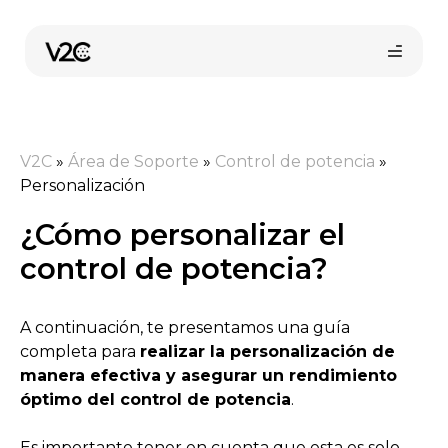
Saltar
al
contenido
V2C
»
Área de Soporte
»
Control de potencia
»
Personalización
¿Cómo personalizar el
control de potencia?
Compra online
A continuación, te presentamos una guía
completa para
realizar la personalización de
manera efectiva y asegurar un rendimiento
óptimo del control de potencia
.
Es importante tener en cuenta que esta es solo