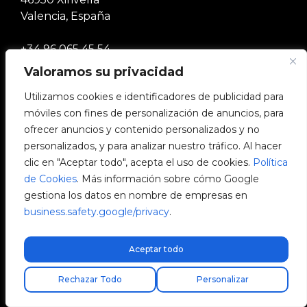
Valencia, España
+34 96 065 45 54
Valoramos su privacidad
info@v2charge.com
Utilizamos cookies e identificadores de publicidad para
móviles con fines de personalización de anuncios, para
LEGALIDAD
ofrecer anuncios y contenido personalizados y no
personalizados, y para analizar nuestro tráfico. Al hacer
Política de Privacidad
clic en "Aceptar todo", acepta el uso de cookies.
Política
de Cookies
. Más información sobre cómo Google
Aviso Legal
gestiona los datos en nombre de empresas en
business.safety.google/privacy
.
Política de Cookies
Aceptar todo
Canal Ético
Encuentra tu instalador
Rechazar Todo
Personalizar
Política de Calidad