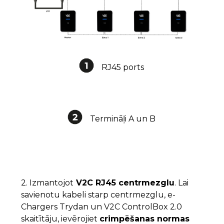
RJ45 ports
Termināļi A un B
2. Izmantojot
V2C RJ45 centrmezglu
. Lai
savienotu kabeli starp centrmezglu, e-
Chargers Trydan un V2C ControlBox 2.0
skaitītāju, ievērojiet
crimpēšanas normas