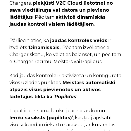
Chargers,
piekļūsti V2C Cloud lietotnei no
sava viedtālruņa vai datora un pievieno
lādētājus
. Pēc tam
aktivizē dinamiskās
jaudas kontroli visiem lādētājiem
.
Pārliecinieties, ka
jaudas kontroles veids
ir
izvēlēts ‘
Dinamiskais
‘. Pēc tam izvēlieties e-
Charger skaitu, ko vēlaties balansēt, un pēc tam
e-Charger režīmu: Meistars vai Papildus.
Kad jaudas kontrole ir aktivizēta un konfigurēta
visos uzlādes punktos,
Meistars automātiski
atpazīs visus pievienotos un aktīvos
lādētājus tīklā kā
‘
Papildus
‘.
Tāpat ir pieejama funkcija ar nosaukumu ‘
Ierīču saraksts (papildus)
‘, kas ļauj apskatīt
visu sekundāro iekārtu sarakstu, ar kurām tas