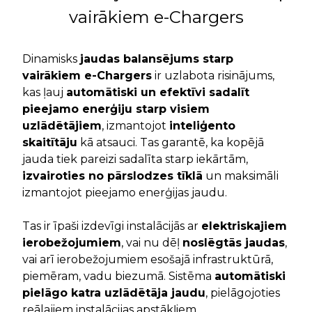
vairākiem e-Chargers
Dinamisks
jaudas balansējums starp
vairākiem e-Chargers
ir uzlabota risinājums,
kas ļauj
automātiski un efektīvi sadalīt
pieejamo enerģiju starp visiem
uzlādētājiem
, izmantojot
inteliģento
skaitītāju
kā atsauci. Tas garantē, ka kopējā
jauda tiek pareizi sadalīta starp iekārtām,
izvairoties no pārslodzes tīklā
un maksimāli
izmantojot pieejamo enerģijas jaudu.
Tas ir īpaši izdevīgi instalācijās ar
elektriskajiem
ierobežojumiem
, vai nu dēļ
noslēgtās jaudas
,
vai arī ierobežojumiem esošajā infrastruktūrā,
piemēram, vadu biezumā. Sistēma
automātiski
pielāgo katra uzlādētāja jaudu
, pielāgojoties
reālajiem instalācijas apstākļiem.