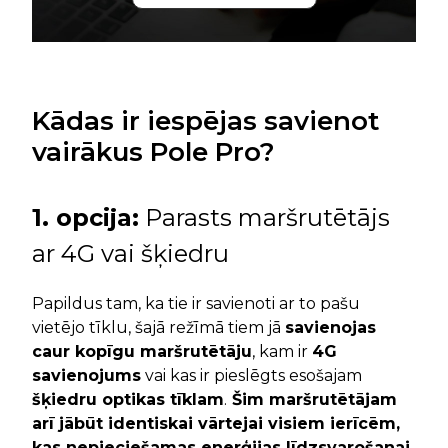
Kādas ir iespējas savienot
vairākus Pole Pro?
1. opcija:
Parasts maršrutētājs
ar 4G vai šķiedru
Papildus tam, ka tie ir savienoti ar to pašu
vietējo tīklu, šajā režīmā tiem jā
savienojas
caur kopīgu maršrutētāju
, kam ir
4G
savienojums
vai kas ir pieslēgts esošajam
šķiedru optikas tīklam
.
Šim maršrutētājam
arī jābūt identiskai vārtejai visiem ierīcēm,
kas nepieciešamas enerģijas līdzsvarošanai.