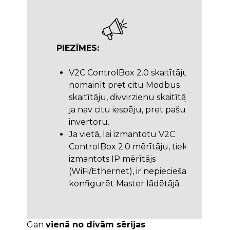
PIEZĪMES:
V2C ControlBox 2.0 skaitītāju var
nomainīt pret citu Modbus
skaitītāju, divvirzienu skaitītāju vai,
ja nav citu iespēju, pret pašu
invertoru.
Ja vietā, lai izmantotu V2C
ControlBox 2.0 mērītāju, tiek
izmantots IP mērītājs
(WiFi/Ethernet), ir nepieciešams to
konfigurēt Master lādētājā.
Gan
vienā no divām sērijas