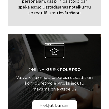
personālam, kas pilnībā atbild par
spēkā esošo uzstādīšanas noteikumu
un regulējumu ievērošanu.
ONLINE KURSS
POLE PRO
Vai vēlies uzzināt, kā pareizi uzstādīt un
konfigurēt Pole Pro, lai iegūtu
maksimālo veiktspēju?
Piekļūt kursam