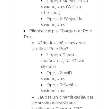
1. opcija: Maršrutētāja
savienojums (WiFi vai
Ethernet)
Opcija 2: Sērijveida
savienojums
Bilance starp e-Chargers ar Pole
Pro
Kādas ir iespējas savienot
vairākus Pole Pro?
1. opcija: Parasts
maršrutētājs ar 4G vai
šķiedru
Opcija 2: WiFi
savienojums
Opcija 3: Seriāla
savienojuma
Jaudas un dinamiskās jaudas
kontroles aktivizēšana
vairākiem e-Chargers V2C