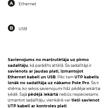
Ethernet
USB
Savienojums no maršrutētāja uz pirmo
sadalītāju
, kā parādīts attēlā. Šis sadalītājs ir
savienots ar jaudas plati, izmantojot
Ethernet kabeli un USB
. Pēc tam
UTP kabelis
iznāk no sadalītāja uz nākamo Pole Pro
. Šis ir
shēma, ko sekos savienojumi līdz pēdējai iekārtai
ķēdē. Šajā
pēdējā iekārtā
nebūs nepieciešams
izmantot sadalītāju; vienkārši var
tieši savienot
UTP kabeli ar kontroles plati
.