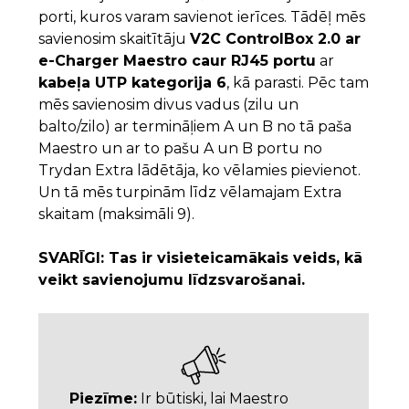
porti, kuros varam savienot ierīces. Tādēļ mēs
savienosim skaitītāju
V2C ControlBox 2.0 ar
e-Charger Maestro caur RJ45 portu
ar
kabeļa UTP kategorija 6
, kā parasti. Pēc tam
mēs savienosim divus vadus (zilu un
balto/zilo) ar termināļiem A un B no tā paša
Maestro un ar to pašu A un B portu no
Trydan Extra lādētāja, ko vēlamies pievienot.
Un tā mēs turpinām līdz vēlamajam Extra
skaitam (maksimāli 9).
SVARĪGI: Tas ir visieteicamākais veids, kā
veikt savienojumu līdzsvarošanai.
Piezīme:
Ir būtiski, lai Maestro