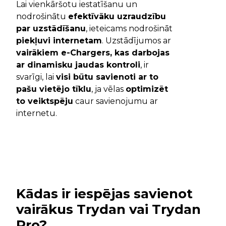
Lai vienkāršotu iestatīšanu un
nodrošinātu
efektīvāku uzraudzību
par uzstādīšanu
, ieteicams nodrošināt
piekļuvi internetam
. Uzstādījumos ar
vairākiem e-Chargers, kas darbojas
ar dinamisku jaudas kontroli
, ir
svarīgi, lai
visi būtu savienoti ar to
pašu vietējo tīklu
, ja vēlas
optimizēt
to veiktspēju
caur savienojumu ar
internetu.
Kādas ir iespējas savienot
vairākus Trydan vai Trydan
Pro?