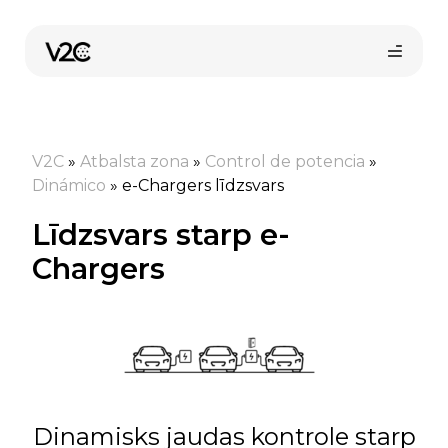
Skip
to
content
V2C
»
Atbalsta zona
»
Control de potencia
»
Dinámico
»
e-Chargers līdzsvars
Līdzsvars starp e-
Chargers
Pirkt tiešsaistē
Dinamisks jaudas kontrole starp