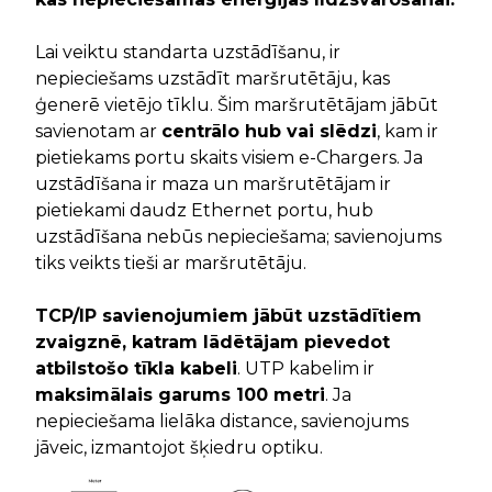
Lai veiktu standarta uzstādīšanu, ir
nepieciešams uzstādīt maršrutētāju, kas
ģenerē vietējo tīklu. Šim maršrutētājam jābūt
savienotam ar
centrālo hub vai slēdzi
, kam ir
pietiekams portu skaits visiem e-Chargers. Ja
uzstādīšana ir maza un maršrutētājam ir
pietiekami daudz Ethernet portu, hub
uzstādīšana nebūs nepieciešama; savienojums
tiks veikts tieši ar maršrutētāju.
TCP/IP savienojumiem jābūt uzstādītiem
zvaigznē, katram lādētājam pievedot
atbilstošo tīkla kabeli
. UTP kabelim ir
maksimālais garums 100 metri
. Ja
nepieciešama lielāka distance, savienojums
jāveic, izmantojot šķiedru optiku.