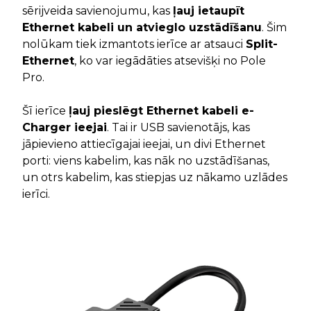
sērijveida savienojumu, kas
ļauj ietaupīt
Ethernet kabeli un atvieglo uzstādīšanu
. Šim
nolūkam tiek izmantots ierīce ar atsauci
Split-
Ethernet
, ko var iegādāties atsevišķi no Pole
Pro.
Šī ierīce
ļauj pieslēgt Ethernet kabeli e-
Charger ieejai
. Tai ir USB savienotājs, kas
jāpievieno attiecīgajai ieejai, un divi Ethernet
porti: viens kabelim, kas nāk no uzstādīšanas,
un otrs kabelim, kas stiepjas uz nākamo uzlādes
ierīci.