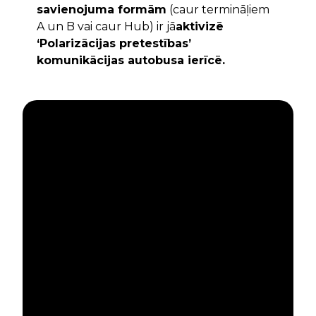
savienojuma formām
(caur termināļiem
A un B vai caur Hub) ir jā
aktivizē
‘Polarizācijas pretestības’
komunikācijas autobusa ierīcē.