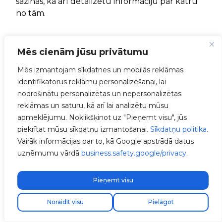
sazinās, kā arī detalizētu informāciju par katru
no tām.
Mēs cienām jūsu privātumu
Mēs izmantojam sīkdatnes un mobilās reklāmas
identifikatorus reklāmu personalizēšanai, lai
nodrošinātu personalizētas un nepersonalizētas
reklāmas un saturu, kā arī lai analizētu mūsu
apmeklējumu. Noklikšķinot uz "Pieņemt visu", jūs
piekrītat mūsu sīkdatņu izmantošanai.
Sīkdatņu politika
.
Vairāk informācijas par to, kā Google apstrādā datus
uzņēmumu vārdā
business.safety.google/privacy
.
Pieņemt visu
Atrodi savu uzstādītāju
Noraidīt visu
Pielāgot