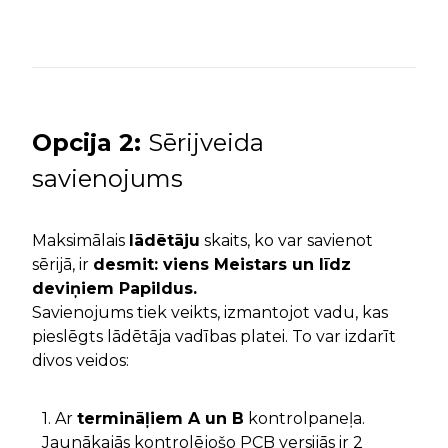
Opcija
2:
Sērijveida
savienojums
Maksimālais
lādētāju
skaits, ko var savienot
sērijā, ir
desmit: viens Meistars un līdz
deviņiem Papildus.
Savienojums tiek veikts, izmantojot vadu, kas
pieslēgts lādētāja vadības platei. To var izdarīt
divos veidos:
1. Ar
termināļiem A un B
kontrolpaneļa.
Jaunākajās kontrolējošo PCB versijās ir 2