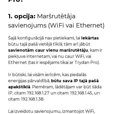
1. opcija:
Maršrutētāja
savienojums (WiFi vai Ethernet)
Šajā konfigurācijā nav pietiekami, lai
iekārtas
būtu tajā pašā vietējā tīklā; tām arī jābūt
savienotām caur vienu maršrutētāju
, kam ir
piekļuve internetam, vai nu caur WiFi, vai
Ethernet (tas ir iespējams tikai ar Trydan Pro).
Ir būtiski, lai visām ierīcēm, kas piedalās
enerģijas pārvaldībā,
būtu sava IP tajā pašā
apakštīklā
. Piemēram, lādētājam var būt šāda
IP, citam: 192.168.1.27 un citam: 192.168.1.45, un
citam: 192.168.1.38.
Lai izveidotu savienojumu, izmantojot WiFi,