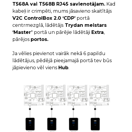
T568A vai T568B
RJ45 savienotājam.
Kad
kabeļi ir crimpēti, mums jāsavieno skaitītājs
V2C ControlBox 2.0 ‘CDP’
portā
centrmezglā, lādētājs
Trydan meistars
‘Master’
portā un pārējie lādētāji
Extra
,
pārējos
portos.
Ja vēlies pievienot vairāk nekā 6 papildu
lādētājus, pēdējā pieejamajā portā tev būs
jāpievieno vēl viens
Hub
.