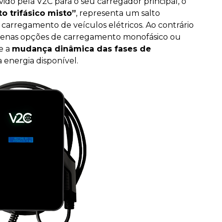
o pela V2C para o seu carregador principal, o
 trifásico misto”
, representa um salto
 do carregamento de veículos elétricos. Ao contrário
apenas opções de carregamento monofásico ou
te a
mudança dinâmica das fases de
a energia disponível.