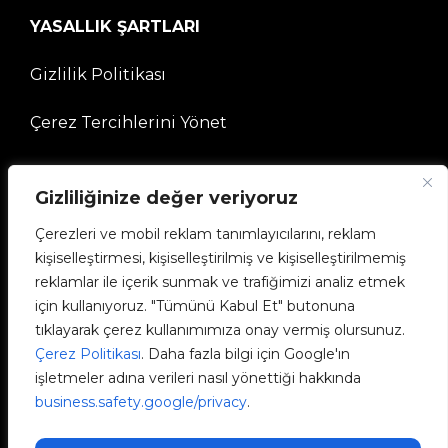
YASALLIK ŞARTLARI
Gizlilik Politikası
Çerez Tercihlerini Yönet
ŞİRKET
Gizliliğinize değer veriyoruz
Çerezleri ve mobil reklam tanımlayıcılarını, reklam
V2C Topluluğuna
kişiselleştirmesi, kişiselleştirilmiş ve kişiselleştirilmemiş
reklamlar ile içerik sunmak ve trafiğimizi analiz etmek
e-Chargers
için kullanıyoruz. "Tümünü Kabul Et" butonuna
tıklayarak çerez kullanımımıza onay vermiş olursunuz.
V2C Cloud
Çerez Politikası
. Daha fazla bilgi için Google'ın
işletmeler adına verileri nasıl yönettiği hakkında
V2C Payments
business.safety.google/privacy
.
Blog