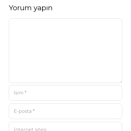
Yorum yapın
Yorum
İsim
E-
İnternet
posta
sitesi