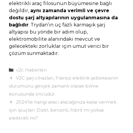
elektrikli araç filosunun büyümesine bağlı
değildir,
aynı zamanda verimli ve çevre
dostu şarj altyapılarının uygulanmasına da
bağlıdır
. Trydan’ın üç fazlı karmaşık şarj
altyapısı bu yönde bir adım olup,
elektromobilite alanındaki mevcut ve
gelecekteki zorluklar için umut verici bir
çözüm sunmaktadır.
Kategoriler
v2c Haberleri
V2C şarj cihazları, Fransız elektrik şebekesinin
durumunu gerçek zamanlı olarak bilme
konusunda öncüdür.
2024’te hangi aracı alacağınıza karar vermek
için ipuçları: Dizel, benzinli, hibrit mi yoksa
elektrikli mi?