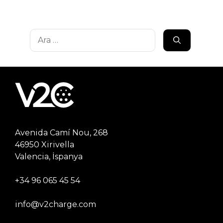
için
ara
Avenida Camí Nou, 268
46950 Xirivella
Valencia, İspanya
+34 96 065 45 54
info@v2charge.com