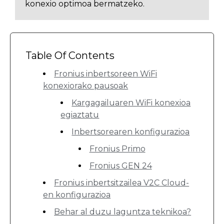
konexio optimoa bermatzeko.
Table Of Contents
Fronius inbertsoreen WiFi
konexiorako pausoak
Kargagailuaren WiFi konexioa
egiaztatu
Inbertsorearen konfigurazioa
Fronius Primo
Fronius GEN 24
Fronius inbertsitzailea V2C Cloud-
en konfigurazioa
Behar al duzu laguntza teknikoa?