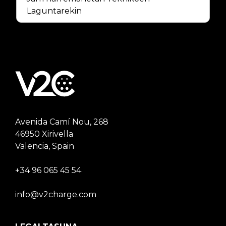
Laguntarekin
Avenida Camí Nou, 268
46950 Xirivella
Valencia, Spain
+34 96 065 45 54
info@v2charge.com