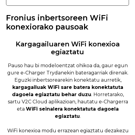
Fronius inbertsoreen WiFi
konexiorako pausoak
Kargagailuaren WiFi konexioa
egiaztatu
Pauso hau bi modeloentzat ohikoa da, gaur egun
gure e-Charger Trydanekin bateragarriak direnak.
Eguzki inbertsorearekin konektatu aurretik,
kargagailuak WiFi sare batera konektatuta
dagoela egiaztatu behar duzu
. Horretarako,
sartu V2C Cloud aplikazioan, hautatu e-Chargerra
eta
WiFi seinalera konektatuta dagoela
egiaztatu
.
WiFi konexioa modu errazean egiaztatu dezakezu