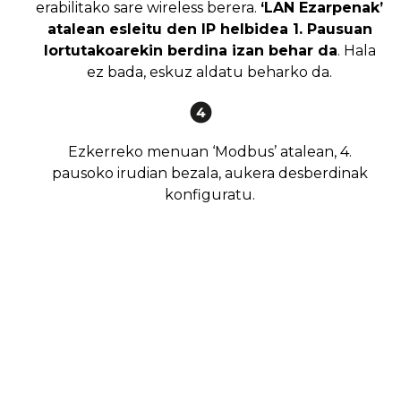
erabilitako sare wireless berera.
‘LAN Ezarpenak’
atalean esleitu den IP helbidea 1. Pausuan
lortutakoarekin berdina izan behar da
. Hala
ez bada, eskuz aldatu beharko da.
Ezkerreko menuan ‘Modbus’ atalean, 4.
pausoko irudian bezala, aukera desberdinak
konfiguratu.