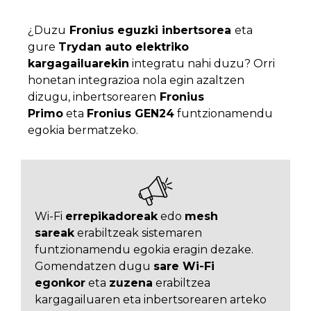
¿Duzu
Fronius eguzki inbertsorea
eta
gure
Trydan auto elektriko
kargagailuarekin
integratu nahi duzu? Orri
honetan integrazioa nola egin azaltzen
dizugu, inbertsorearen
Fronius
Primo
eta
Fronius GEN24
funtzionamendu
egokia bermatzeko.
Wi-Fi
errepikadoreak
edo
mesh
sareak
erabiltzeak sistemaren
funtzionamendu egokia eragin dezake.
Gomendatzen dugu
sare Wi-Fi
egonkor
eta
zuzena
erabiltzea
kargagailuaren eta inbertsorearen arteko