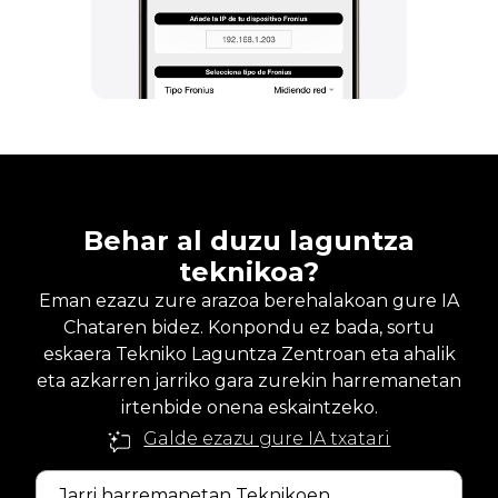
Behar al duzu laguntza
teknikoa?
Eman ezazu zure arazoa berehalakoan gure IA
Chataren bidez. Konpondu ez bada, sortu
eskaera Tekniko Laguntza Zentroan eta ahalik
eta azkarren jarriko gara zurekin harremanetan
irtenbide onena eskaintzeko.
Galde ezazu gure IA txatari
Jarri harremanetan Teknikoen