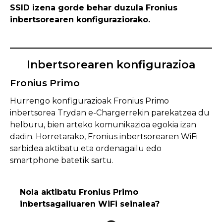
SSID izena gorde behar duzula Fronius
inbertsorearen konfiguraziorako.
Inbertsorearen konfigurazioa
Fronius Primo
Hurrengo konfigurazioak Fronius Primo
inbertsorea Trydan e-Chargerrekin parekatzea du
helburu, bien arteko komunikazioa egokia izan
dadin. Horretarako, Fronius inbertsorearen WiFi
sarbidea aktibatu eta ordenagailu edo
smartphone batetik sartu.
Nola aktibatu Fronius Primo
inbertsagailuaren WiFi seinalea?