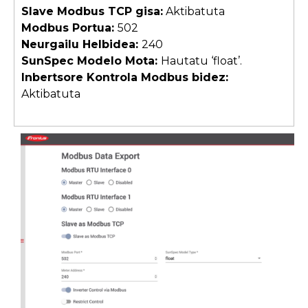
Slave Modbus TCP gisa:
Aktibatuta
Modbus Portua:
502
Neurgailu Helbidea:
240
SunSpec Modelo Mota:
Hautatu ‘float’.
Inbertsore Kontrola Modbus bidez:
Aktibatuta