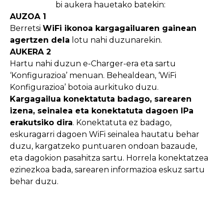
bi aukera hauetako batekin:
AUZOA 1
Berretsi
WiFi ikonoa kargagailuaren gainean
agertzen dela
lotu nahi duzunarekin.
AUKERA 2
Hartu nahi duzun e-Charger-era eta sartu
‘Konfigurazioa’ menuan. Behealdean, ‘WiFi
Konfigurazioa’ botoia aurkituko duzu.
Kargagailua konektatuta badago, sarearen
izena, seinalea eta konektatuta dagoen IPa
erakutsiko dira
. Konektatuta ez badago,
eskuragarri dagoen WiFi seinalea hautatu behar
duzu, kargatzeko puntuaren ondoan bazaude,
eta dagokion pasahitza sartu. Horrela konektatzea
ezinezkoa bada, sarearen informazioa eskuz sartu
behar duzu.