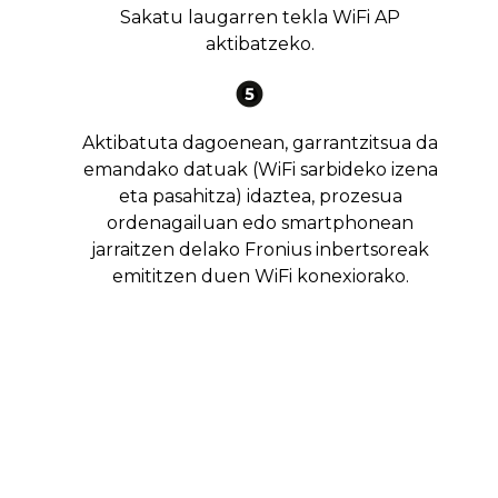
Sakatu laugarren tekla WiFi AP
aktibatzeko.
Aktibatuta dagoenean, garrantzitsua da
emandako datuak (WiFi sarbideko izena
eta pasahitza) idaztea, prozesua
ordenagailuan edo smartphonean
jarraitzen delako Fronius inbertsoreak
emititzen duen WiFi konexiorako.