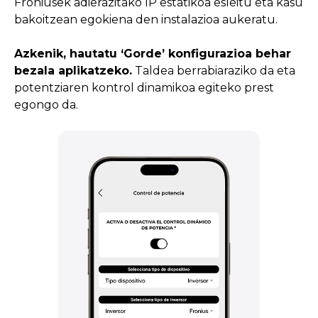
Froniusek adierazitako IP estatikoa esleitu eta kasu
bakoitzean egokiena den instalazioa aukeratu.
Azkenik, hautatu ‘Gorde’ konfigurazioa behar
bezala aplikatzeko.
Taldea berrabiaraziko da eta
potentziaren kontrol dinamikoa egiteko prest
egongo da.