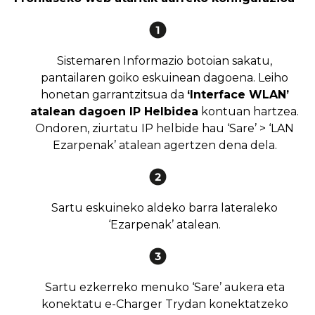
Sistemaren Informazio botoian sakatu,
pantailaren goiko eskuinean dagoena. Leiho
honetan garrantzitsua da
‘Interface WLAN’
atalean dagoen IP Helbidea
kontuan hartzea.
Ondoren, ziurtatu IP helbide hau ‘Sare’ > ‘LAN
Ezarpenak’ atalean agertzen dena dela.
Sartu eskuineko aldeko barra lateraleko
‘Ezarpenak’ atalean.
Sartu ezkerreko menuko ‘Sare’ aukera eta
konektatu e-Charger Trydan konektatzeko