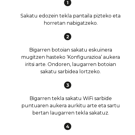
Sakatu edozein tekla pantaila pizteko eta
horretan nabigatzeko.
Bigarren botoian sakatu eskuinera
mugitzen hasteko ‘Konfigurazioa’ aukera
iritsi arte. Ondoren, laugarren botoian
sakatu sarbidea lortzeko.
Bigarren tekla sakatu WiFi sarbide
puntuaren aukera aurkitu arte eta sartu
bertan laugarren tekla sakatuz.