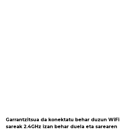
Garrantzitsua da konektatu behar duzun WiFi
sareak 2.4GHz izan behar duela eta sarearen