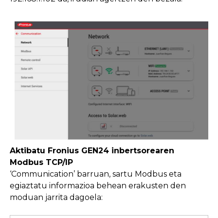
Aktibatu Fronius GEN24 inbertsorearen
Modbus TCP/IP
‘Communication’ barruan, sartu Modbus eta
egiaztatu informazioa behean erakusten den
moduan jarrita dagoela: