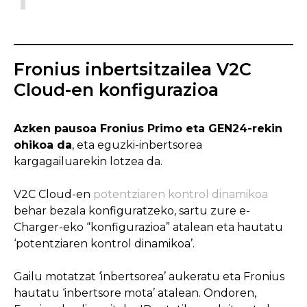
Fronius inbertsitzailea V2C
Cloud-en konfigurazioa
Azken pausoa Fronius Primo eta GEN24-rekin
ohikoa da
, eta eguzki-inbertsorea
kargagailuarekin lotzea da.
V2C Cloud-en
potentziaren kontrol dinamikoa
behar bezala konfiguratzeko, sartu zure e-
Charger-eko “konfigurazioa” atalean eta hautatu
‘potentziaren kontrol dinamikoa’.
Gailu motatzat ‘inbertsorea’ aukeratu eta Fronius
hautatu ‘inbertsore mota’ atalean. Ondoren,