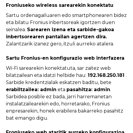
Froniuseko wireless sarearekin konektatu
Sartu ordenagailuaren edo smartphonearen bidez
eta bilatu Fronius inbertsoreak igortzen duen
seinalea.
Sarearen izena eta sarbide-gakoa
inbertsorearen pantailan agertzen dira.
Zalantzarik izanez gero, itzuli aurreko atalera.
Sartu Fronius-en konfigurazio web interfazera
Wi-Fi sarearekin konektatuta, sar zaitez web
bilatzailean eta idatzi helbide hau:
192.168.250.181
.
Sarbide kredentzialak eskatzen baditu, bete
erabiltzailea: admin
eta
pasahitza: admin
.
Sarbidea posible ez bada, jarri harremanetan
instalatzailearekin edo, horretarako, Fronius
enpresarekin, honek erabilera bakarreko pasahitz
bat emango digu.
Froniuseko web ataritik aurreko konfigurazioa