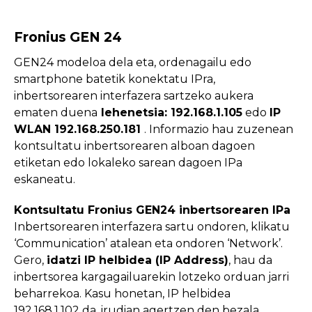
Fronius GEN 24
GEN24 modeloa dela eta, ordenagailu edo
smartphone batetik konektatu IPra,
inbertsorearen interfazera sartzeko aukera
ematen duena
lehenetsia: 192.168.1.105
edo
IP
WLAN 192.168.250.181
. Informazio hau zuzenean
kontsultatu inbertsorearen alboan dagoen
etiketan edo lokaleko sarean dagoen IPa
eskaneatu.
Kontsultatu Fronius GEN24 inbertsorearen IPa
Inbertsorearen interfazera sartu ondoren, klikatu
‘Communication’ atalean eta ondoren ‘Network’.
Gero,
idatzi IP helbidea (IP Address)
, hau da
inbertsorea kargagailuarekin lotzeko orduan jarri
beharrekoa. Kasu honetan, IP helbidea
192.168.1.102 da, irudian agertzen den bezala.